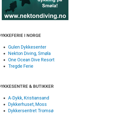
DYKKEFERIE I NORGE
Gulen Dykkesenter
Nekton Diving, Smøla
One Ocean Dive Resort
Tregde Ferie
DYKKESENTRE & BUTIKKER
A-Dykk, Kristiansand
Dykkerhuset, Moss
Dykkersentret Tromsø