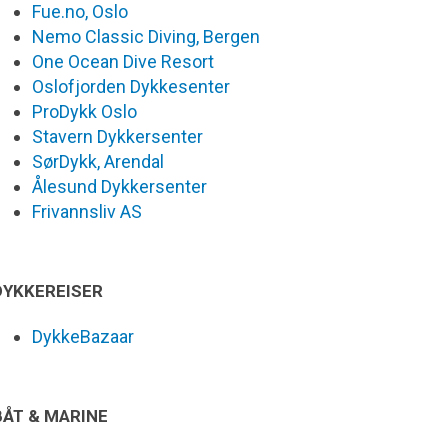
Fue.no, Oslo
Nemo Classic Diving, Bergen
One Ocean Dive Resort
Oslofjorden Dykkesenter
ProDykk Oslo
Stavern Dykkersenter
SørDykk, Arendal
Ålesund Dykkersenter
Frivannsliv AS
DYKKEREISER
DykkeBazaar
BÅT & MARINE