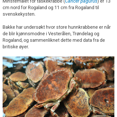
Minstemålet for taskekrabbe (
Cancer pagurus
) er 13
cm nord for Rogaland og 11 cm fra Rogaland til
svenskekysten.
Bakke har undersøkt hvor store hunnkrabbene er når
de blir kjønnsmodne i Vesterålen, Trøndelag og
Rogaland, og sammenliknet dette med data fra de
britiske øyer.