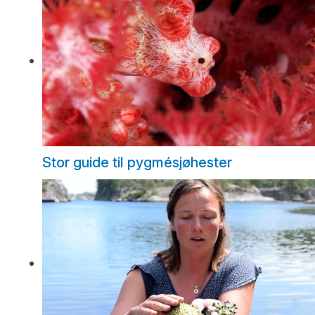
Stor guide til pygmésjøhester