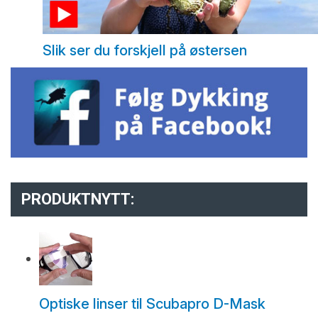
Slik ser du forskjell på østersen
PRODUKTNYTT:
Optiske linser til Scubapro D-Mask