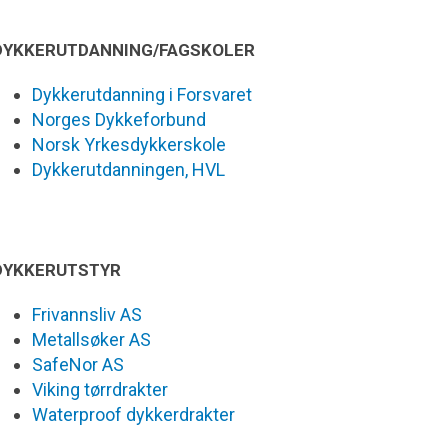
DYKKERUTDANNING/FAGSKOLER
Dykkerutdanning i Forsvaret
Norges Dykkeforbund
Norsk Yrkesdykkerskole
Dykkerutdanningen, HVL
DYKKERUTSTYR
Frivannsliv AS
Metallsøker AS
SafeNor AS
Viking tørrdrakter
Waterproof dykkerdrakter