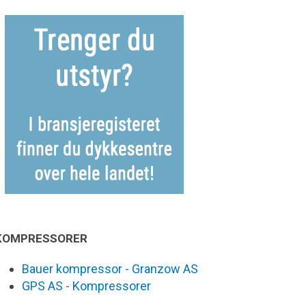
KOMPRESSORER
Bauer kompressor - Granzow AS
GPS AS - Kompressorer