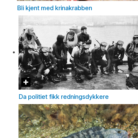
Bli kjent med krinakrabben
Da politiet fikk redningsdykkere