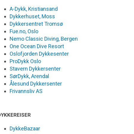
A-Dykk, Kristiansand
Dykkerhuset, Moss
Dykkersentret Tromsø
Fue.no, Oslo
Nemo Classic Diving, Bergen
One Ocean Dive Resort
Oslofjorden Dykkesenter
ProDykk Oslo
Stavern Dykkersenter
SørDykk, Arendal
Ålesund Dykkersenter
Frivannsliv AS
DYKKEREISER
DykkeBazaar