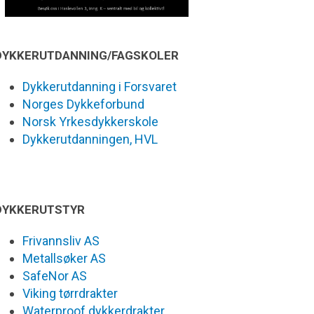
DYKKERUTDANNING/FAGSKOLER
Dykkerutdanning i Forsvaret
Norges Dykkeforbund
Norsk Yrkesdykkerskole
Dykkerutdanningen, HVL
DYKKERUTSTYR
Frivannsliv AS
Metallsøker AS
SafeNor AS
Viking tørrdrakter
Waterproof dykkerdrakter