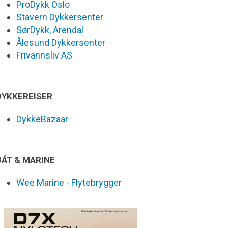
ProDykk Oslo
Stavern Dykkersenter
SørDykk, Arendal
Ålesund Dykkersenter
Frivannsliv AS
DYKKEREISER
DykkeBazaar
BÅT & MARINE
Wee Marine - Flytebrygger