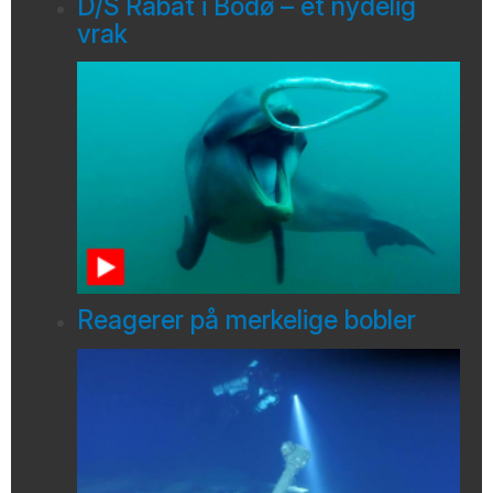
D/S Rabat i Bodø – et nydelig
vrak
Reagerer på merkelige bobler