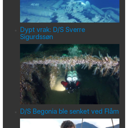
Dypt vrak: D/S Sverre
Sigurdssøn
D/S Begonia ble senket ved Flåm