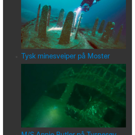
Tysk minesveiper på Moster
M/S Annie Butler på Tysnesøy