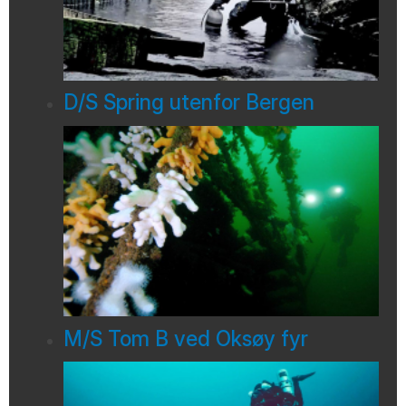
D/S Spring utenfor Bergen
M/S Tom B ved Oksøy fyr