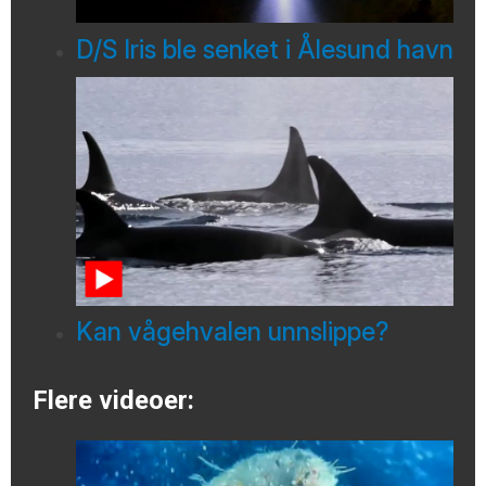
D/S Iris ble senket i Ålesund havn
Kan vågehvalen unnslippe?
Flere videoer: