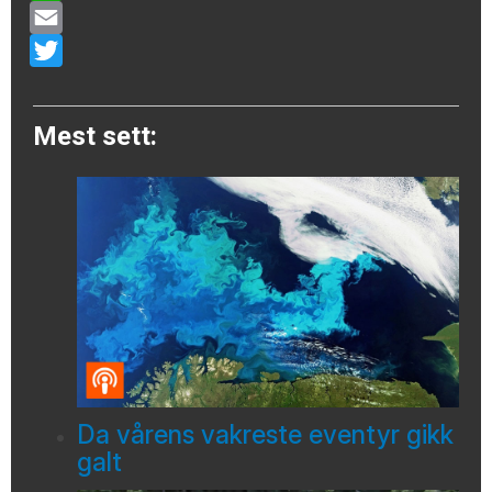
WhatsApp
Email
Twitter
Mest sett:
Da vårens vakreste eventyr gikk
galt