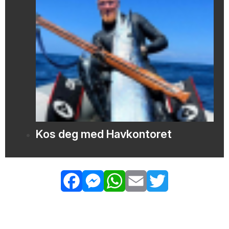
Kos deg med Havkontoret
Facebook
Messenger
WhatsApp
Email
Twitter