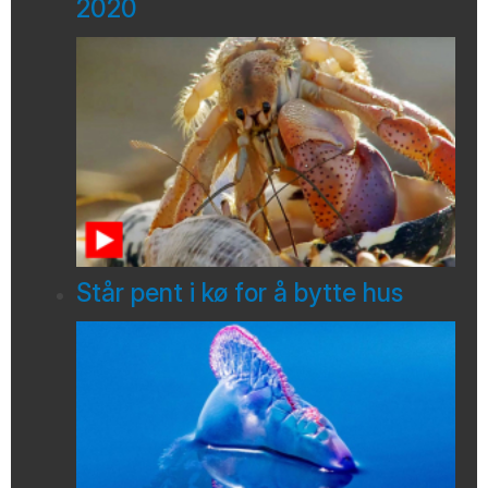
2020
Står pent i kø for å bytte hus