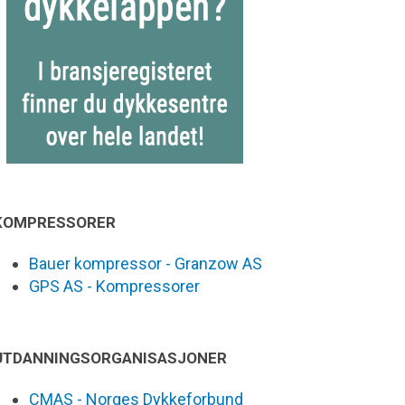
KOMPRESSORER
Bauer kompressor - Granzow AS
GPS AS - Kompressorer
UTDANNINGSORGANISASJONER
CMAS - Norges Dykkeforbund