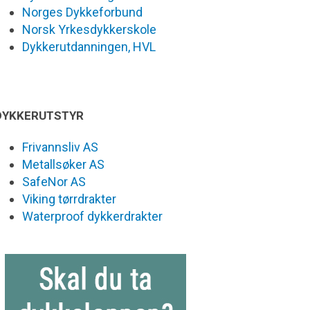
Norges Dykkeforbund
Norsk Yrkesdykkerskole
Dykkerutdanningen, HVL
DYKKERUTSTYR
Frivannsliv AS
Metallsøker AS
SafeNor AS
Viking tørrdrakter
Waterproof dykkerdrakter