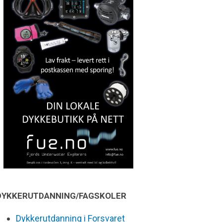
DYKKERUTDANNING/FAGSKOLER
Dykkerutdanning i Forsvaret