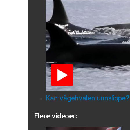
Kan vågehvalen unnslippe?
Flere videoer: