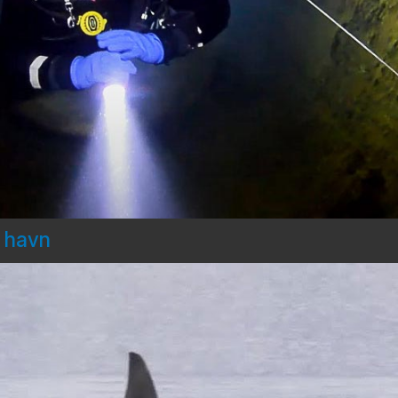
d havn