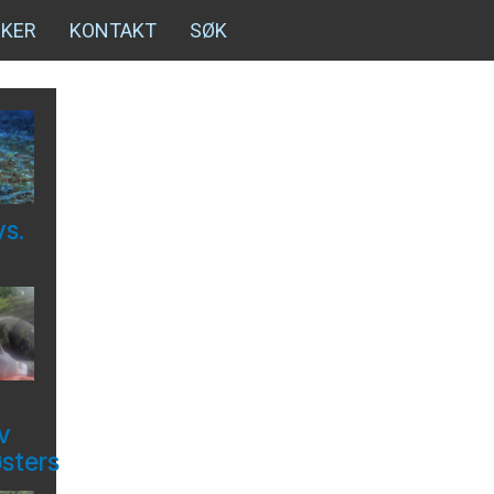
NKER
KONTAKT
SØK
vs.
v
østers