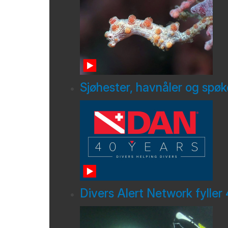
Sjøhester, havnåler og spøk
Divers Alert Network fyller 