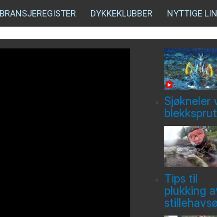
BRANSJEREGISTER
DYKKEKLUBBER
NYTTIGE LI
Sjøkneler 
blekksprut
Tips til
plukking a
stillehavs