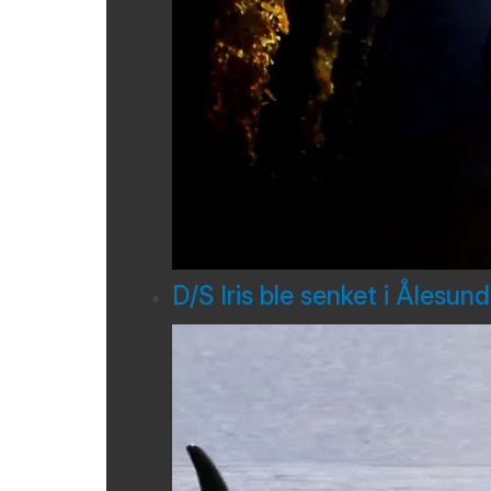
D/S Iris ble senket i Ålesun