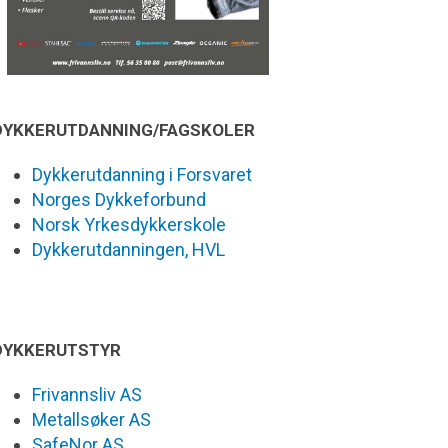
DYKKERUTDANNING/FAGSKOLER
Dykkerutdanning i Forsvaret
Norges Dykkeforbund
Norsk Yrkesdykkerskole
Dykkerutdanningen, HVL
DYKKERUTSTYR
Frivannsliv AS
Metallsøker AS
SafeNor AS