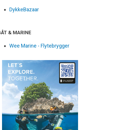
DykkeBazaar
BÅT & MARINE
Wee Marine - Flytebrygger