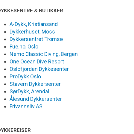
DYKKESENTRE & BUTIKKER
A-Dykk, Kristiansand
Dykkerhuset, Moss
Dykkersentret Tromsø
Fue.no, Oslo
Nemo Classic Diving, Bergen
One Ocean Dive Resort
Oslofjorden Dykkesenter
ProDykk Oslo
Stavern Dykkersenter
SørDykk, Arendal
Ålesund Dykkersenter
Frivannsliv AS
DYKKEREISER