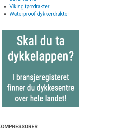
Viking tørrdrakter
Waterproof dykkerdrakter
KOMPRESSORER