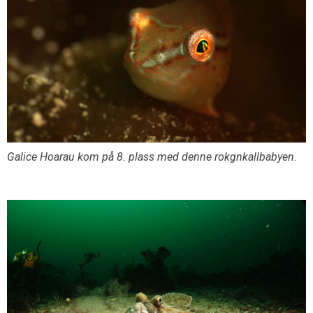
Galice Hoarau kom på 8. plass med denne rokgnkallbabyen.