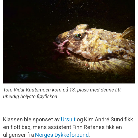
Tore Vidar Knutsmoen kom på 13. plass med denne litt
uheldig belyste fløyfisken.
Klassen ble sponset av
Ursuit
og Kim André Sund fikk
en flott bag, mens assistent Finn Refsnes fikk en
ullgenser fra
Norges Dykkeforbund
.