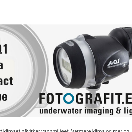
at klimaet påvirker vannmiljøet. Varmere klima og mer og