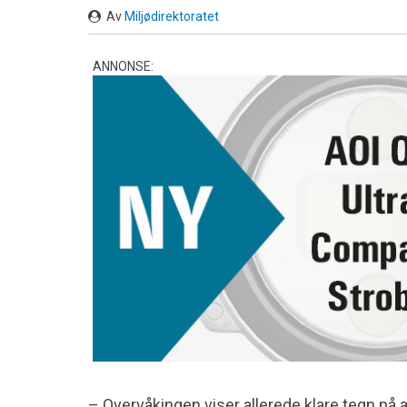
Av
Miljødirektoratet
ANNONSE:
– Overvåkingen viser allerede klare tegn på 