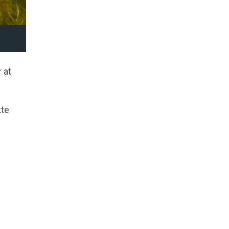
 at
kte