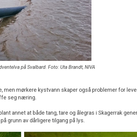
ventelva på Svalbard. Foto: Uta Brandt, NIVA
ere, men mørkere kystvann skaper også problemer for lev
ffe seg næring.
blant annet at både tang, tare og ålegras i Skagerrak gener
å grunn av dårligere tilgang på lys.