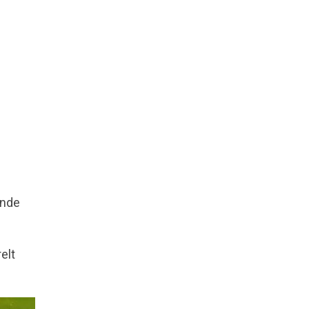
ende
elt