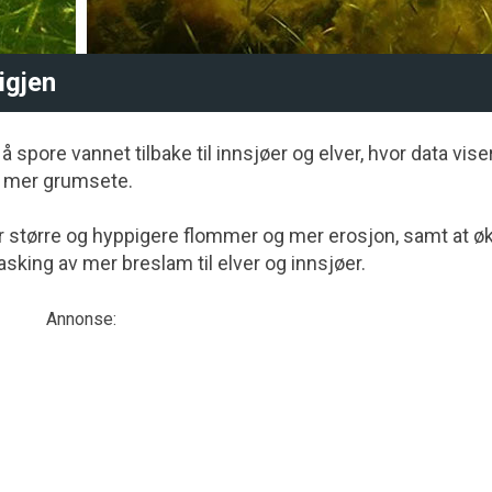
igjen
spore vannet tilbake til innsjøer og elver, hvor data viser
og mer grumsete.
større og hyppigere flommer og mer erosjon, samt at ø
asking av mer breslam til elver og innsjøer.
Annonse: