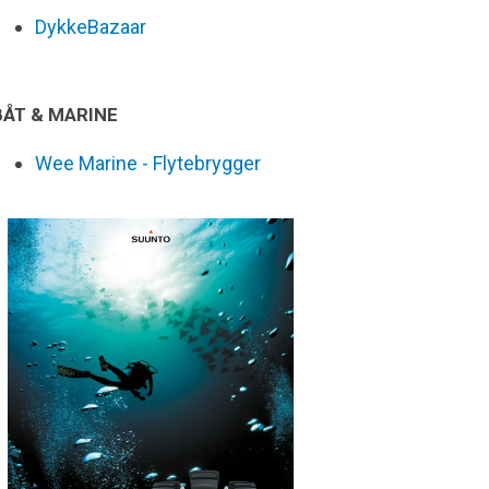
DykkeBazaar
BÅT & MARINE
Wee Marine - Flytebrygger