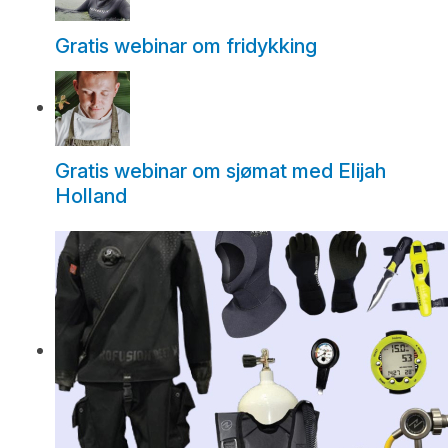
Gratis webinar om fridykking
Gratis webinar om sjømat med Elijah
Holland