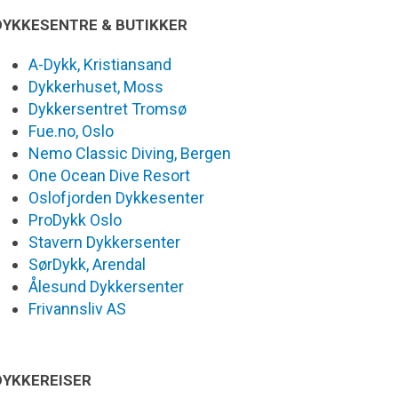
DYKKESENTRE & BUTIKKER
A-Dykk, Kristiansand
Dykkerhuset, Moss
Dykkersentret Tromsø
Fue.no, Oslo
Nemo Classic Diving, Bergen
One Ocean Dive Resort
Oslofjorden Dykkesenter
ProDykk Oslo
Stavern Dykkersenter
SørDykk, Arendal
Ålesund Dykkersenter
Frivannsliv AS
DYKKEREISER