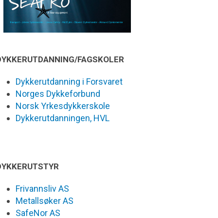
DYKKERUTDANNING/FAGSKOLER
Dykkerutdanning i Forsvaret
Norges Dykkeforbund
Norsk Yrkesdykkerskole
Dykkerutdanningen, HVL
DYKKERUTSTYR
Frivannsliv AS
Metallsøker AS
SafeNor AS