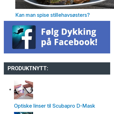
Kan man spise stillehavsøsters?
PRODUKTNYTT:
Optiske linser til Scubapro D-Mask