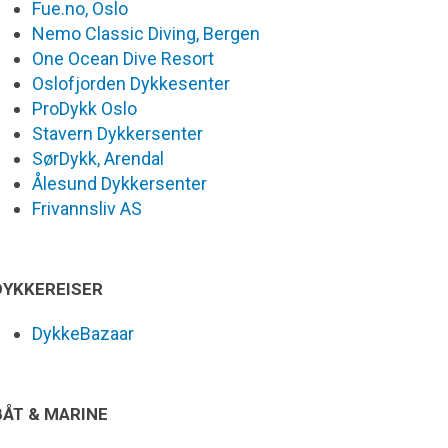
Fue.no, Oslo
Nemo Classic Diving, Bergen
One Ocean Dive Resort
Oslofjorden Dykkesenter
ProDykk Oslo
Stavern Dykkersenter
SørDykk, Arendal
Ålesund Dykkersenter
Frivannsliv AS
DYKKEREISER
DykkeBazaar
BÅT & MARINE