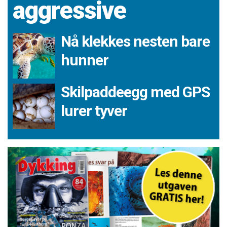
aggressive
Nå klekkes nesten bare
hunner
Skilpaddeegg med GPS
lurer tyver