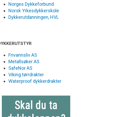
Norges Dykkeforbund
Norsk Yrkesdykkerskole
Dykkerutdanningen, HVL
DYKKERUTSTYR
Frivannsliv AS
Metallsøker AS
SafeNor AS
Viking tørrdrakter
Waterproof dykkerdrakter