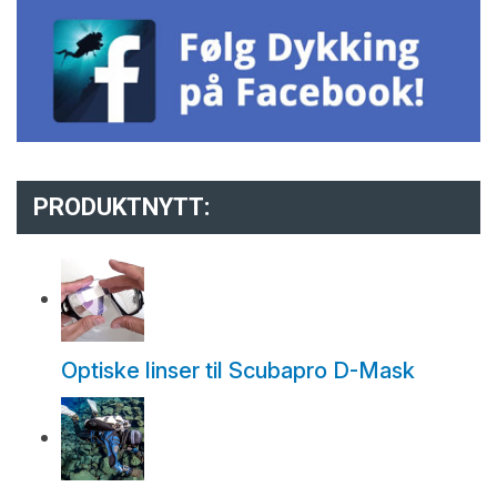
PRODUKTNYTT:
Optiske linser til Scubapro D-Mask