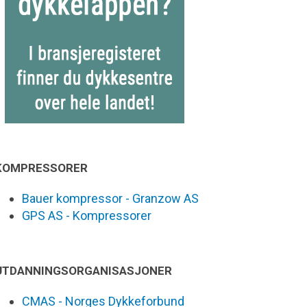
KOMPRESSORER
Bauer kompressor - Granzow AS
GPS AS - Kompressorer
UTDANNINGSORGANISASJONER
CMAS - Norges Dykkeforbund