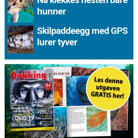
hunner
Skilpaddeegg med GPS
lurer tyver