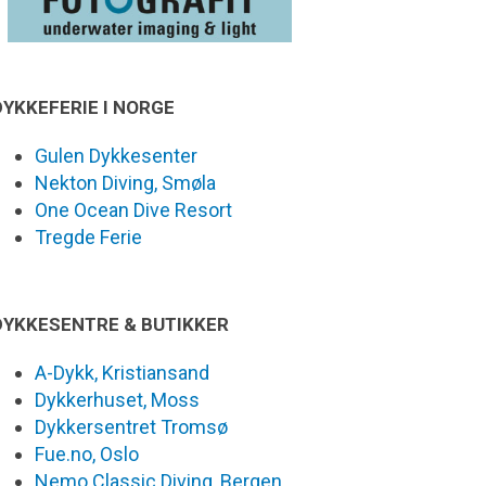
DYKKEFERIE I NORGE
Gulen Dykkesenter
Nekton Diving, Smøla
One Ocean Dive Resort
Tregde Ferie
DYKKESENTRE & BUTIKKER
A-Dykk, Kristiansand
Dykkerhuset, Moss
Dykkersentret Tromsø
Fue.no, Oslo
Nemo Classic Diving, Bergen