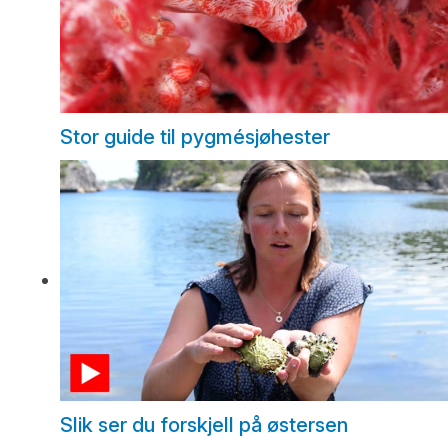
Stor guide til pygmésjøhester
Slik ser du forskjell på østersen