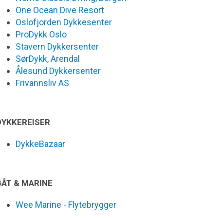
One Ocean Dive Resort
Oslofjorden Dykkesenter
ProDykk Oslo
Stavern Dykkersenter
SørDykk, Arendal
Ålesund Dykkersenter
Frivannsliv AS
DYKKEREISER
DykkeBazaar
BÅT & MARINE
Wee Marine - Flytebrygger