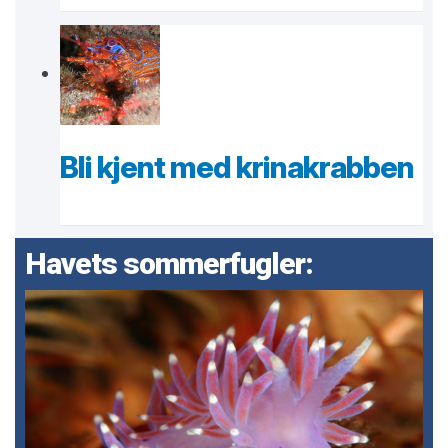
Bli kjent med krinakrabben
Havets sommerfugler: