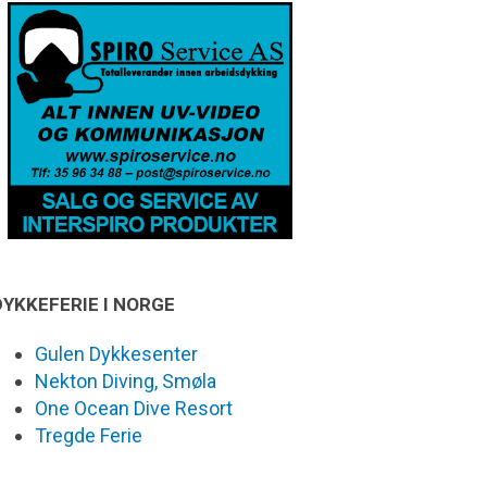
DYKKEFERIE I NORGE
Gulen Dykkesenter
Nekton Diving, Smøla
One Ocean Dive Resort
Tregde Ferie