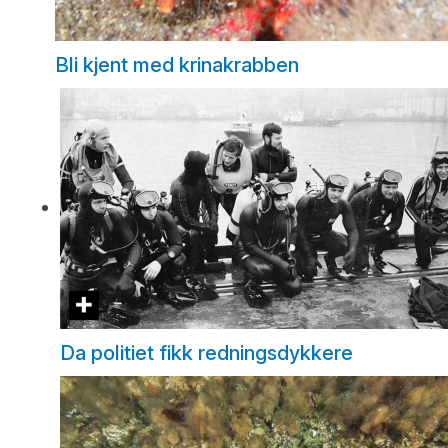
Bli kjent med krinakrabben
Da politiet fikk redningsdykkere