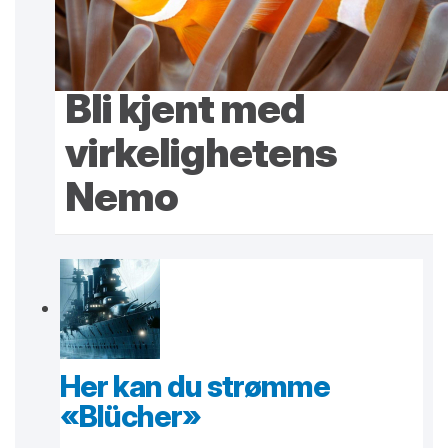
Bli kjent med
virkelighetens
Nemo
Her kan du strømme
«Blücher»