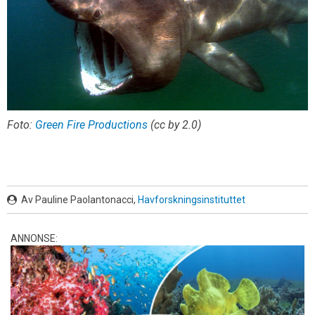
Foto:
Green Fire Productions
(cc by 2.0)
Av Pauline Paolantonacci,
Havforskningsinstituttet
ANNONSE: