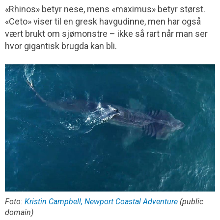
«Rhinos» betyr nese, mens «maximus» betyr størst.
«Ceto» viser til en gresk havgudinne, men har også
vært brukt om sjømonstre – ikke så rart når man ser
hvor gigantisk brugda kan bli.
Foto:
Kristin Campbell, Newport Coastal Adventure
(public
domain)