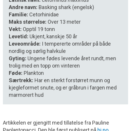
Andre navn:
Basking shark (engelsk)
Familie:
Cetorhinidae
Maks størrelse:
Over 13 meter
Vekt:
Opptil 19 tonn
Levetid:
Ukjent, kanskje 50 år
Leveområde:
I tempererte områder på både
nordlig og sørlig halvkule
Gyting:
Ungene fødes levende året rundt, men
trolig med en topp om vinteren
Føde:
Plankton
Særtrekk:
Har en sterkt forstørret munn og
kjegleformet snute, og er gråbrun i fargen med
marmorert hud
Artikkelen er gjengitt med tillatelse fra Pauline
Paolantonacci. Den ble først publisert på
hi.no
.