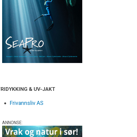
FRIDYKKING & UV-JAKT
Frivannsliv AS
ANNONSE: