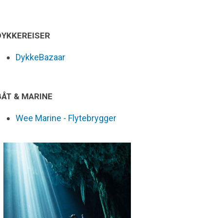
DYKKEREISER
DykkeBazaar
BÅT & MARINE
Wee Marine - Flytebrygger