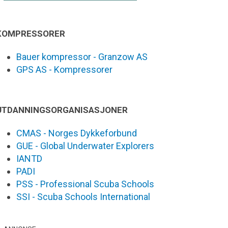
KOMPRESSORER
Bauer kompressor - Granzow AS
GPS AS - Kompressorer
UTDANNINGSORGANISASJONER
CMAS - Norges Dykkeforbund
GUE - Global Underwater Explorers
IANTD
PADI
PSS - Professional Scuba Schools
SSI - Scuba Schools International