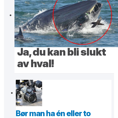
Ja, du kan bli slukt
av hval!
Bør man ha én eller to