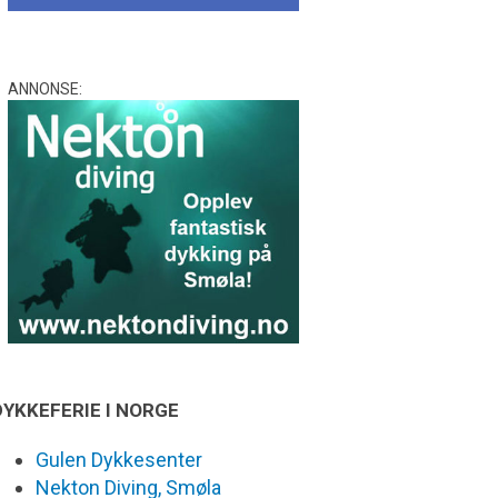
ANNONSE:
DYKKEFERIE I NORGE
Gulen Dykkesenter
Nekton Diving, Smøla