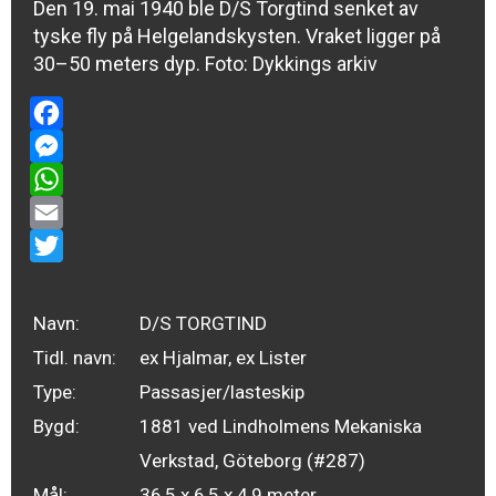
Den 19. mai 1940 ble D/S Torgtind senket av
tyske fly på Helgelands­kysten. Vraket ligger på
30–50 meters dyp. Foto: Dykkings arkiv
Facebook
Messenger
WhatsApp
Email
Twitter
Navn:
D/S TORGTIND
Tidl. navn:
ex Hjalmar, ex Lister
Type:
Passasjer/lasteskip
Bygd:
1881 ved Lindholmens Mekaniska
Verkstad, Göteborg (#287)
Mål:
36,5 x 6,5 x 4,9 meter