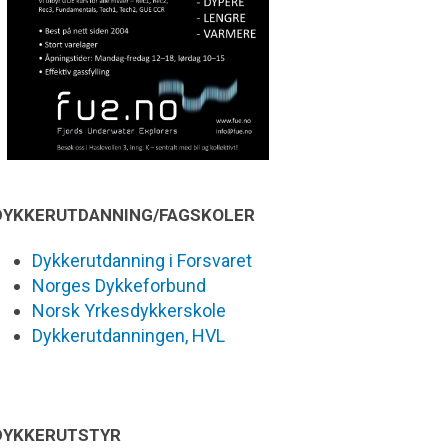
DYKKERUTDANNING/FAGSKOLER
Dykkerutdanning i Forsvaret
Norges Dykkeforbund
Norsk Yrkesdykkerskole
Dykkerutdanningen, HVL
DYKKERUTSTYR