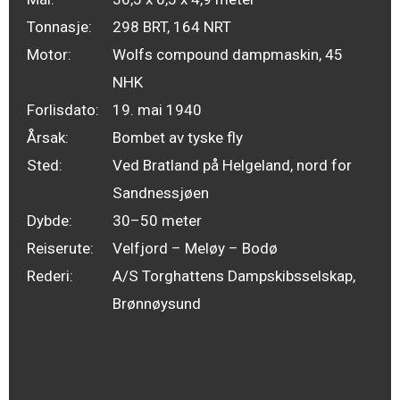
Tonnasje:
298 BRT, 164 NRT
Motor:
Wolfs compound dampmaskin, 45
NHK
Forlisdato:
19. mai 1940
Årsak:
Bombet av tyske fly
Sted:
Ved Bratland på Helgeland, nord for
Sandnessjøen
Dybde:
30–50 meter
Reiserute:
Velfjord – Meløy – Bodø
Rederi:
A/S Torghattens Dampskibsselskap,
Brønnøysund