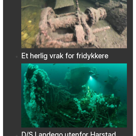
Et herlig vrak for fridykkere
D/S Landego utenfor Harstad