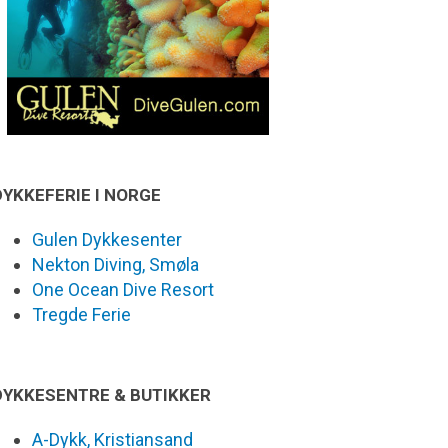
DYKKEFERIE I NORGE
Gulen Dykkesenter
Nekton Diving, Smøla
One Ocean Dive Resort
Tregde Ferie
DYKKESENTRE & BUTIKKER
A-Dykk, Kristiansand