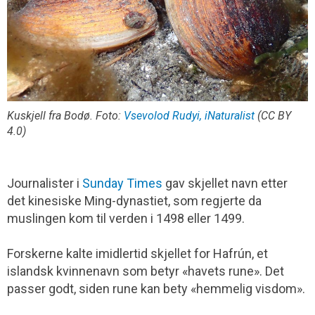
Kuskjell fra Bodø. Foto:
Vsevolod Rudyi, iNaturalist
(CC BY
4.0)
Journalister i
Sunday Times
gav skjellet navn etter
det kinesiske Ming-dynastiet, som regjerte da
muslingen kom til verden i 1498 eller 1499.
Forskerne kalte imidlertid skjellet for Hafrún, et
islandsk kvinnenavn som betyr «havets rune». Det
passer godt, siden rune kan bety «hemmelig visdom».