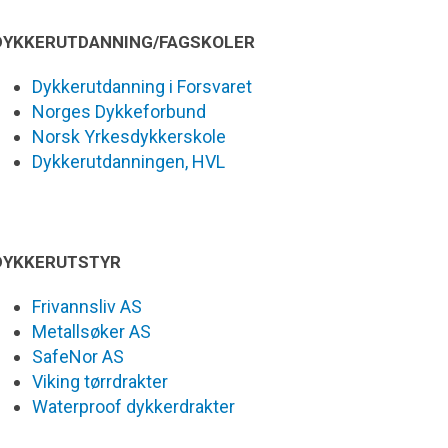
DYKKERUTDANNING/FAGSKOLER
Dykkerutdanning i Forsvaret
Norges Dykkeforbund
Norsk Yrkesdykkerskole
Dykkerutdanningen, HVL
DYKKERUTSTYR
Frivannsliv AS
Metallsøker AS
SafeNor AS
Viking tørrdrakter
Waterproof dykkerdrakter