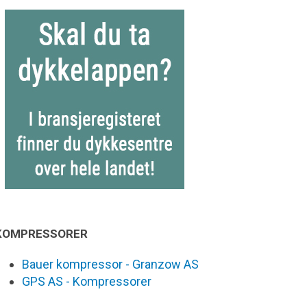
KOMPRESSORER
Bauer kompressor - Granzow AS
GPS AS - Kompressorer