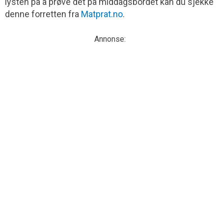
lysten på å prøve det på middagsbordet kan du sjekke
denne forretten fra
Matprat.no
.
Annonse: