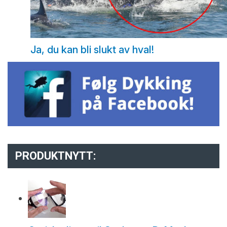
Ja, du kan bli slukt av hval!
PRODUKTNYTT: