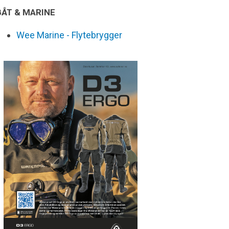
BÅT & MARINE
Wee Marine - Flytebrygger