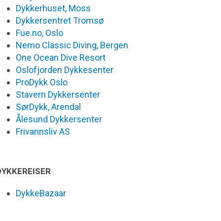
Dykkerhuset, Moss
Dykkersentret Tromsø
Fue.no, Oslo
Nemo Classic Diving, Bergen
One Ocean Dive Resort
Oslofjorden Dykkesenter
ProDykk Oslo
Stavern Dykkersenter
SørDykk, Arendal
Ålesund Dykkersenter
Frivannsliv AS
DYKKEREISER
DykkeBazaar