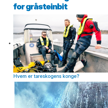
for gråsteinbit
Hvem er tareskogens konge?