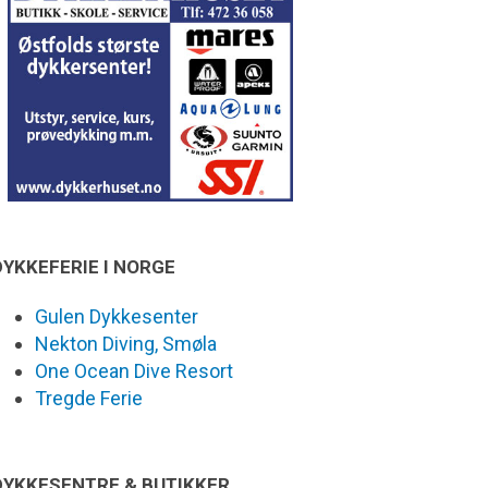
DYKKEFERIE I NORGE
Gulen Dykkesenter
Nekton Diving, Smøla
One Ocean Dive Resort
Tregde Ferie
DYKKESENTRE & BUTIKKER