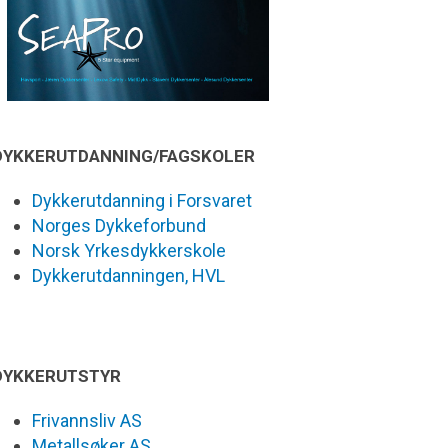
DYKKERUTDANNING/FAGSKOLER
Dykkerutdanning i Forsvaret
Norges Dykkeforbund
Norsk Yrkesdykkerskole
Dykkerutdanningen, HVL
DYKKERUTSTYR
Frivannsliv AS
Metallsøker AS