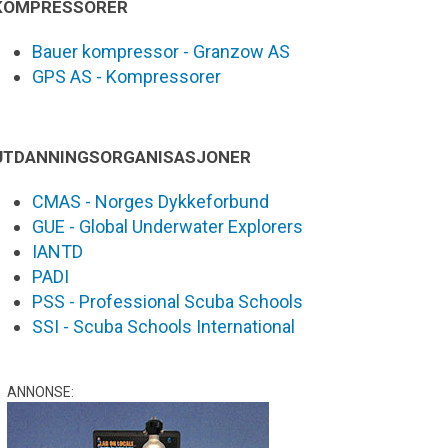
KOMPRESSORER
Bauer kompressor - Granzow AS
GPS AS - Kompressorer
UTDANNINGSORGANISASJONER
CMAS - Norges Dykkeforbund
GUE - Global Underwater Explorers
IANTD
PADI
PSS - Professional Scuba Schools
SSI - Scuba Schools International
ANNONSE: