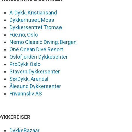
A-Dykk, Kristiansand
Dykkerhuset, Moss
Dykkersentret Tromsø
Fue.no, Oslo
Nemo Classic Diving, Bergen
One Ocean Dive Resort
Oslofjorden Dykkesenter
ProDykk Oslo
Stavern Dykkersenter
SørDykk, Arendal
Ålesund Dykkersenter
Frivannsliv AS
DYKKEREISER
DykkeBazaar