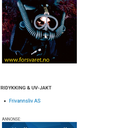
FRIDYKKING & UV-JAKT
Frivannsliv AS
ANNONSE: