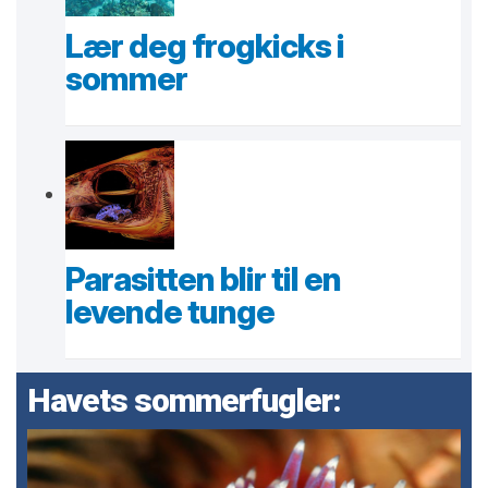
Lær deg frogkicks i
sommer
Parasitten blir til en
levende tunge
Havets sommerfugler: