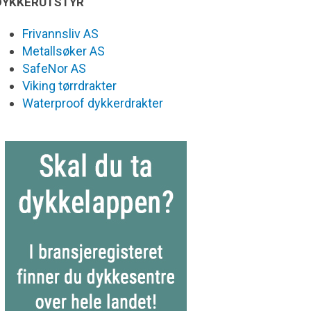
DYKKERUTSTYR
Frivannsliv AS
Metallsøker AS
SafeNor AS
Viking tørrdrakter
Waterproof dykkerdrakter