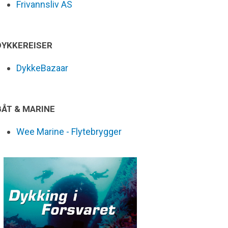
Frivannsliv AS
DYKKEREISER
DykkeBazaar
BÅT & MARINE
Wee Marine - Flytebrygger