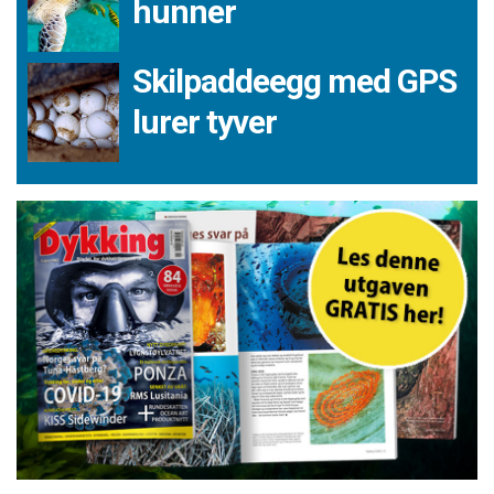
hunner
Skilpaddeegg med GPS
lurer tyver