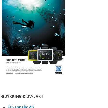
FRIDYKKING & UV-JAKT
Frivannsliv AS