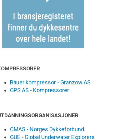
KOMPRESSORER
Bauer kompressor - Granzow AS
GPS AS - Kompressorer
UTDANNINGSORGANISASJONER
CMAS - Norges Dykkeforbund
GUE - Global Underwater Explorers