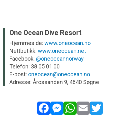
One Ocean Dive Resort
Hjemmeside:
www.oneocean.no
Nettbutikk:
www.oneocean.net
Facebook:
@oneoceannorway
Telefon: 38 05 01 00
E-post:
oneocean@oneocean.no
Adresse: Årossanden 9, 4640 Søgne
Facebook
Messenger
WhatsApp
Email
Twitter