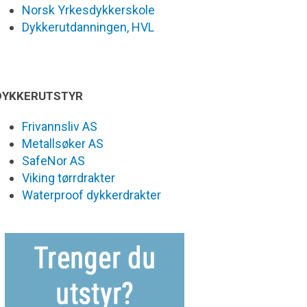
Norsk Yrkesdykkerskole
Dykkerutdanningen, HVL
DYKKERUTSTYR
Frivannsliv AS
Metallsøker AS
SafeNor AS
Viking tørrdrakter
Waterproof dykkerdrakter