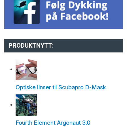
PRODUKTNYTT:
Optiske linser til Scubapro D-Mask
Fourth Element Argonaut 3.0