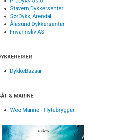
ProDykk Oslo
Stavern Dykkersenter
SørDykk, Arendal
Ålesund Dykkersenter
Frivannsliv AS
DYKKEREISER
DykkeBazaar
BÅT & MARINE
Wee Marine - Flytebrygger