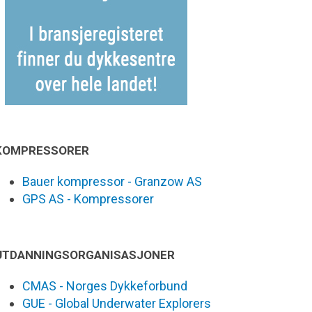
KOMPRESSORER
Bauer kompressor - Granzow AS
GPS AS - Kompressorer
UTDANNINGSORGANISASJONER
CMAS - Norges Dykkeforbund
GUE - Global Underwater Explorers