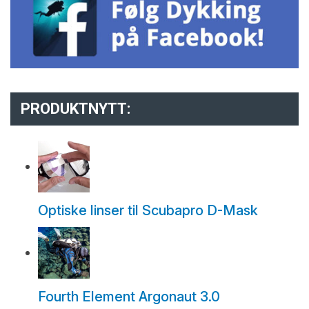
PRODUKTNYTT:
Optiske linser til Scubapro D-Mask
Fourth Element Argonaut 3.0