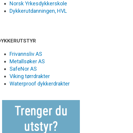
Norsk Yrkesdykkerskole
Dykkerutdanningen, HVL
DYKKERUTSTYR
Frivannsliv AS
Metallsøker AS
SafeNor AS
Viking tørrdrakter
Waterproof dykkerdrakter