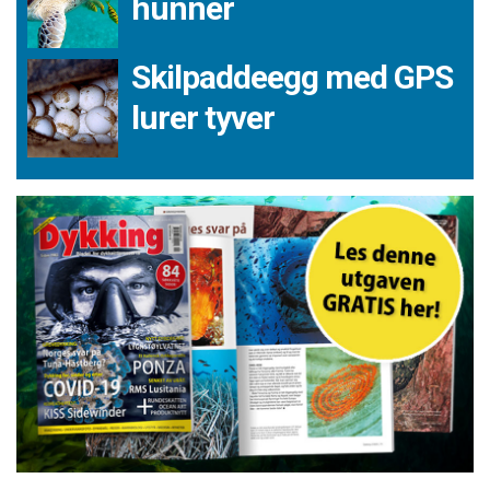
hunner
Skilpaddeegg med GPS
lurer tyver