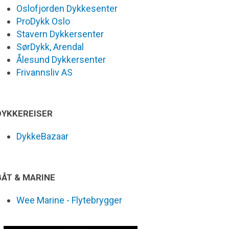
Oslofjorden Dykkesenter
ProDykk Oslo
Stavern Dykkersenter
SørDykk, Arendal
Ålesund Dykkersenter
Frivannsliv AS
DYKKEREISER
DykkeBazaar
BÅT & MARINE
Wee Marine - Flytebrygger