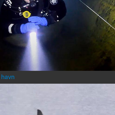
d havn