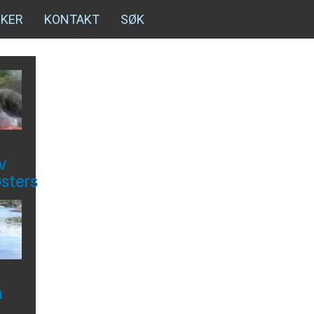
NKER
KONTAKT
SØK
v
østers
å