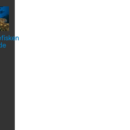
efisken
de