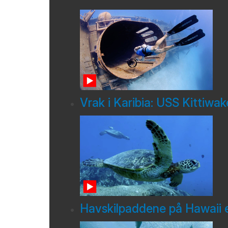
Vrak i Karibia: USS Kittiwak
Havskilpaddene på Hawaii e