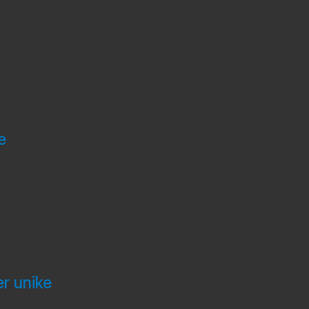
e
r unike