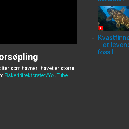
Kvastfinn
– et leven
fossil
forsøpling
ter som havner i havet er større
o:
Fiskeridirektoratet/YouTube