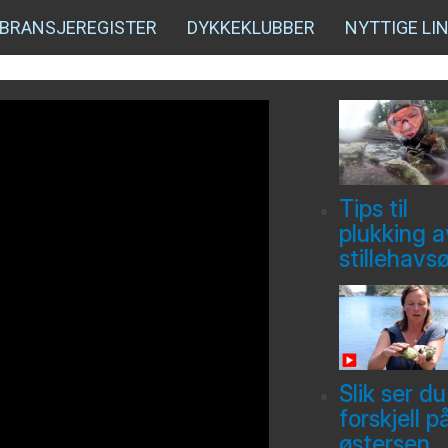
BRANSJEREGISTER
DYKKEKLUBBER
NYTTIGE LI
Tips til
plukking a
stillehavs
Slik ser du
forskjell p
østersen