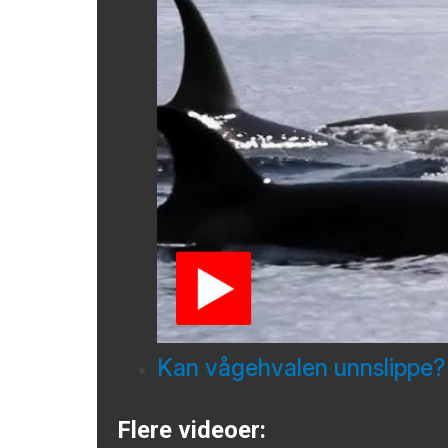
Kan vågehvalen unnslippe?
Flere videoer: