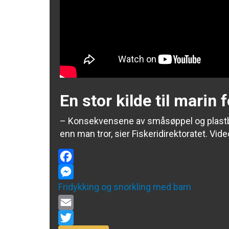
En stor kilde til marin 
– Konsekvensene av småsøppel og plastbi
enn man tror, sier Fiskeridirektoratet.
Vide
Facebook
Messenger
Fridykking og snorkling med barn
Email