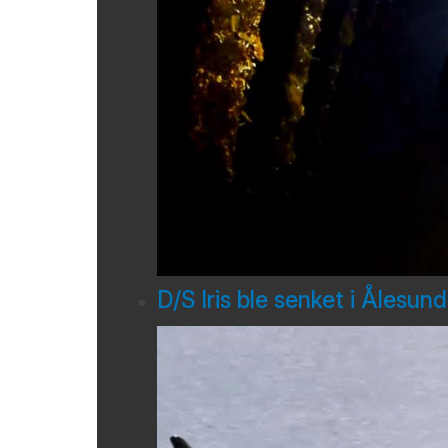
D/S Iris ble senket i Ålesun