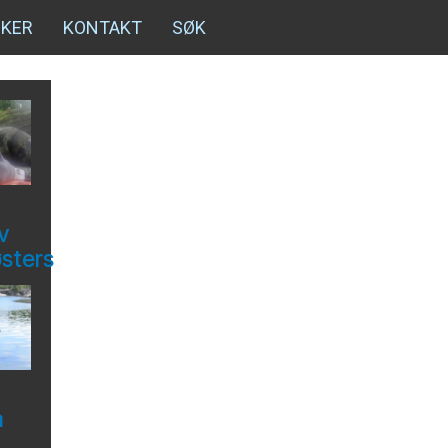
NKER
KONTAKT
SØK
v
østers
å