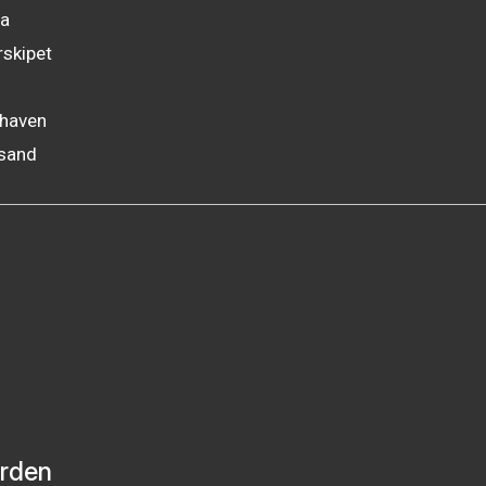
sa
skipet
rhaven
nsand
orden