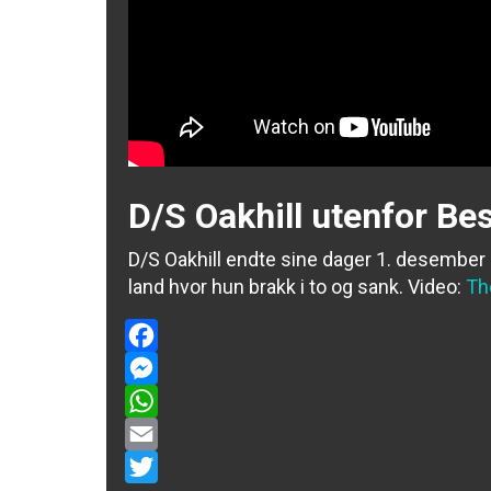
D/S Oakhill utenfor Be
D/S Oakhill endte sine dager 1. desember 
land hvor hun brakk i to og sank.
Video:
Th
Facebook
Messenger
WhatsApp
Email