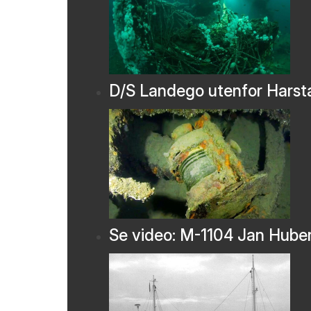
D/S Landego utenfor Harst
Se video: M-1104 Jan Hube