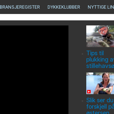
BRANSJEREGISTER
DYKKEKLUBBER
NYTTIGE LI
Tips til
plukking a
stillehavs
Slik ser du
forskjell p
østersen