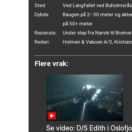
Sted:
Ved Langfallet ved Buholmsrå
Dybde:
Baugen på 2–30 meter og akter
på 50+ meter
Reiserute:
Under slep fra Narvik til Breme
Rederi:
Holmen & Vaboen A/S, Kristia
Flere vrak:
Se video: D/S Edith i Oslofj