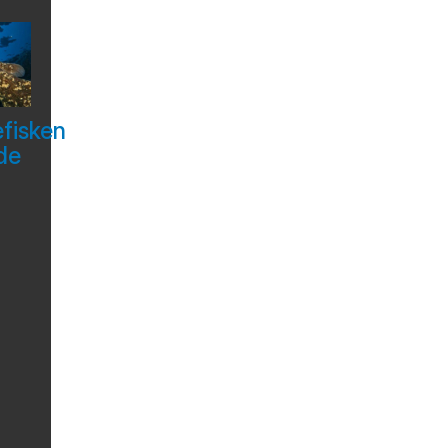
efisken
de