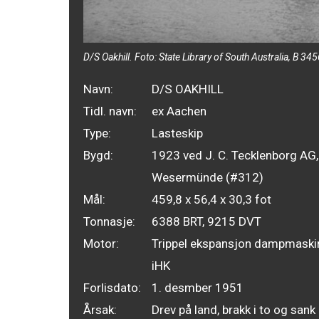
D/S Oakhill. Foto: State Library of South Australia, B 3
Navn:
D/S OAKHILL
Tidl. navn:
ex Aachen
Type:
Lasteskip
Bygd:
1923 ved J. C. Tecklenborg AG,
Wesermünde (#312)
Mål:
459,8 x 56,4 x 30,3 fot
Tonnasje:
6388 BRT, 9215 DVT
Motor:
Trippel ekspansjon dampmaski
iHK
Forlisdato:
1. desmber 1951
Årsak:
Drev på land, brakk i to og sank