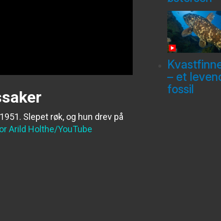
Kvastfinn
– et leven
fossil
ssaker
1951. Slepet røk, og hun drev på
or Arild Holthe/YouTube