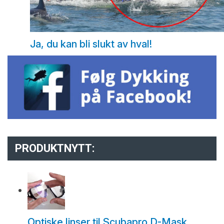
Ja, du kan bli slukt av hval!
PRODUKTNYTT:
Optiske linser til Scubapro D-Mask