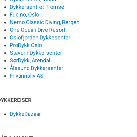
Dykkersentret Tromsø
Fue.no, Oslo
Nemo Classic Diving, Bergen
One Ocean Dive Resort
Oslofjorden Dykkesenter
ProDykk Oslo
Stavern Dykkersenter
SørDykk, Arendal
Ålesund Dykkersenter
Frivannsliv AS
DYKKEREISER
DykkeBazaar