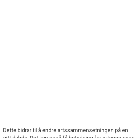
Dette bidrar til å endre artssammensetningen på en
gitt dybde. Det kan også få betydning for artenes evne