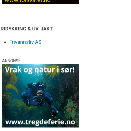
FRIDYKKING & UV-JAKT
Frivannsliv AS
ANNONSE: