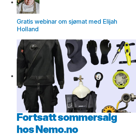
Gratis webinar om sjømat med Elijah
Holland
Fortsatt sommersalg
hos Nemo.no