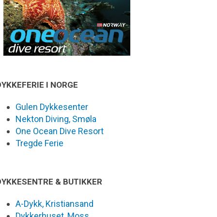
DYKKEFERIE I NORGE
Gulen Dykkesenter
Nekton Diving, Smøla
One Ocean Dive Resort
Tregde Ferie
DYKKESENTRE & BUTIKKER
A-Dykk, Kristiansand
Dykkerhuset, Moss