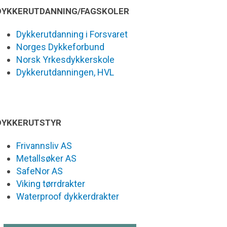
DYKKERUTDANNING/FAGSKOLER
Dykkerutdanning i Forsvaret
Norges Dykkeforbund
Norsk Yrkesdykkerskole
Dykkerutdanningen, HVL
DYKKERUTSTYR
Frivannsliv AS
Metallsøker AS
SafeNor AS
Viking tørrdrakter
Waterproof dykkerdrakter