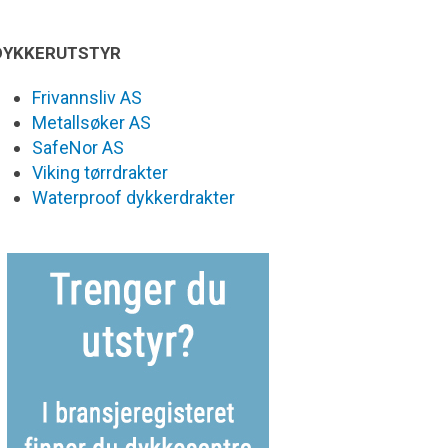
DYKKERUTSTYR
Frivannsliv AS
Metallsøker AS
SafeNor AS
Viking tørrdrakter
Waterproof dykkerdrakter