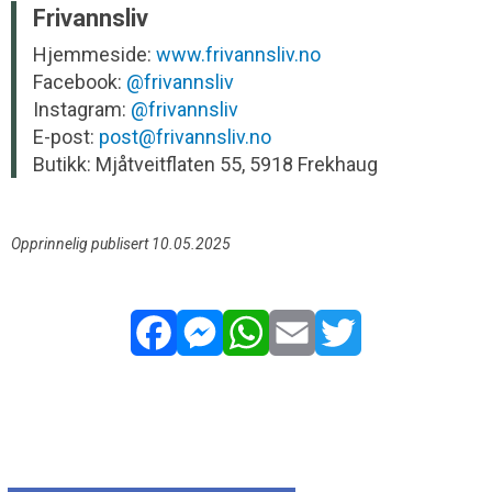
Frivannsliv
Hjemmeside:
www.frivannsliv.no
Facebook:
@frivannsliv
Instagram:
@frivannsliv
E-post:
post@frivannsliv.no
Butikk: Mjåtveitflaten 55, 5918 Frekhaug
Opprinnelig publisert 10.05.2025
Facebook
Messenger
WhatsApp
Email
Twitter