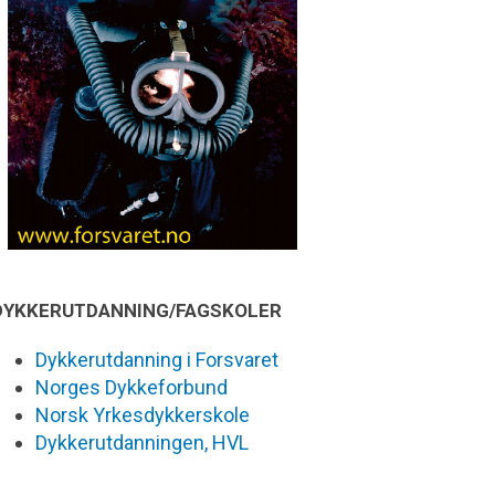
DYKKERUTDANNING/FAGSKOLER
Dykkerutdanning i Forsvaret
Norges Dykkeforbund
Norsk Yrkesdykkerskole
Dykkerutdanningen, HVL