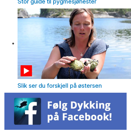
Stor guide til pygmésjøhester
Slik ser du forskjell på østersen