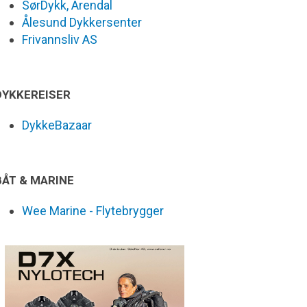
SørDykk, Arendal
Ålesund Dykkersenter
Frivannsliv AS
DYKKEREISER
DykkeBazaar
BÅT & MARINE
Wee Marine - Flytebrygger