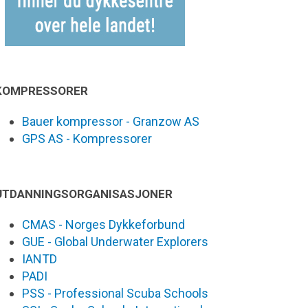
KOMPRESSORER
Bauer kompressor - Granzow AS
GPS AS - Kompressorer
UTDANNINGSORGANISASJONER
CMAS - Norges Dykkeforbund
GUE - Global Underwater Explorers
IANTD
PADI
PSS - Professional Scuba Schools