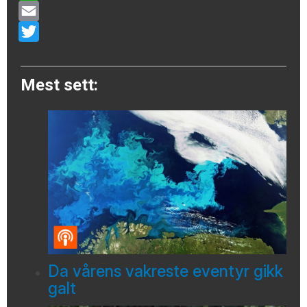
WhatsApp
Email
Twitter
Mest sett:
Da vårens vakreste eventyr gikk
galt