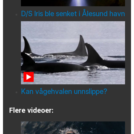
D/S Iris ble senket i Ålesund havn
Kan vågehvalen unnslippe?
Flere videoer: