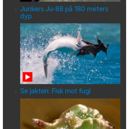
Junkers Ju-88 på 180 meters
dyp
Se jakten: Fisk mot fugl