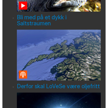
Bli med på et dykk i
Saltstraumen
Derfor skal LoVeSe være oljefritt