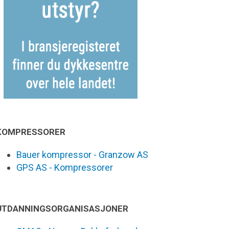
KOMPRESSORER
Bauer kompressor - Granzow AS
GPS AS - Kompressorer
UTDANNINGSORGANISASJONER