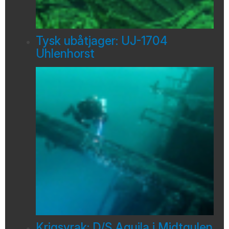
Tysk ubåtjager: UJ-1704
Uhlenhorst
Krigsvrak: D/S Aquila i Midtgulen