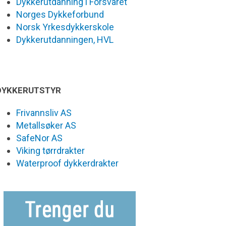
Dykkerutdanning i Forsvaret
Norges Dykkeforbund
Norsk Yrkesdykkerskole
Dykkerutdanningen, HVL
DYKKERUTSTYR
Frivannsliv AS
Metallsøker AS
SafeNor AS
Viking tørrdrakter
Waterproof dykkerdrakter