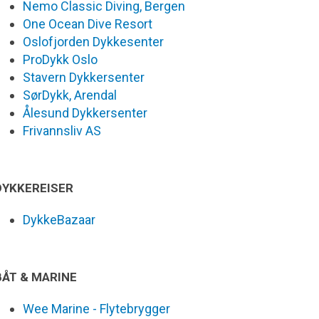
Nemo Classic Diving, Bergen
One Ocean Dive Resort
Oslofjorden Dykkesenter
ProDykk Oslo
Stavern Dykkersenter
SørDykk, Arendal
Ålesund Dykkersenter
Frivannsliv AS
DYKKEREISER
DykkeBazaar
BÅT & MARINE
Wee Marine - Flytebrygger