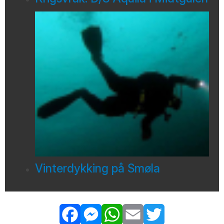
Vinterdykking på Smøla