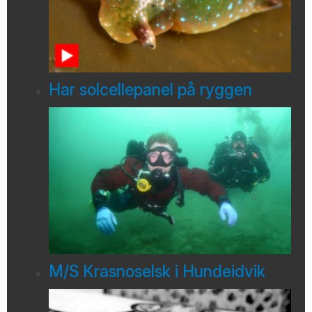
Har solcellepanel på ryggen
M/S Krasnoselsk i Hundeidvik