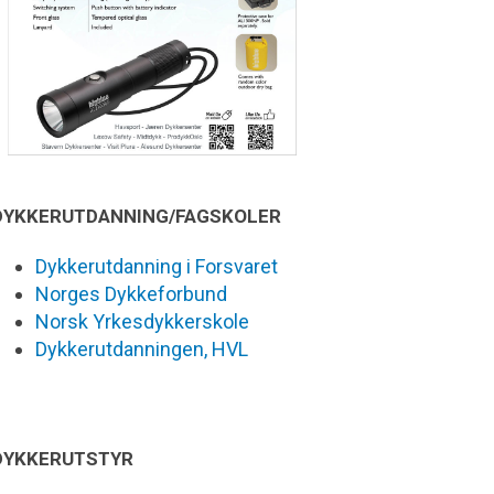
DYKKERUTDANNING/FAGSKOLER
Dykkerutdanning i Forsvaret
Norges Dykkeforbund
Norsk Yrkesdykkerskole
Dykkerutdanningen, HVL
DYKKERUTSTYR