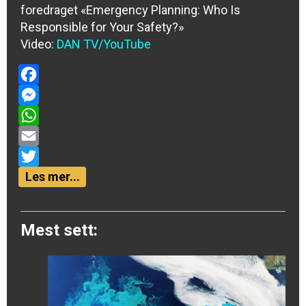
foredraget «Emergency Planning: Who Is
Responsible for Your Safety?»
Video:
DAN TV/YouTube
Facebook
Messenger
WhatsApp
Email
Twitter
Les mer...
Mest sett: