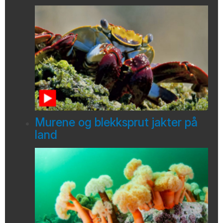
Murene og blekksprut jakter på
land