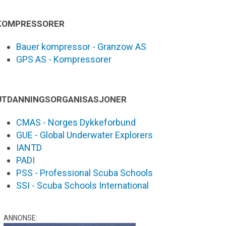
KOMPRESSORER
Bauer kompressor - Granzow AS
GPS AS - Kompressorer
UTDANNINGSORGANISASJONER
CMAS - Norges Dykkeforbund
GUE - Global Underwater Explorers
IANTD
PADI
PSS - Professional Scuba Schools
SSI - Scuba Schools International
ANNONSE: