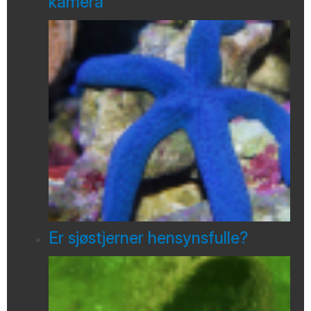
kamera
Er sjøstjerner hensynsfulle?