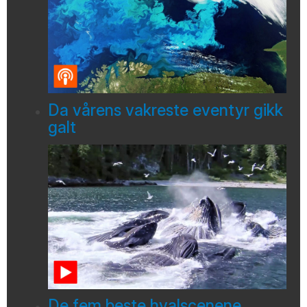
Da vårens vakreste eventyr gikk
galt
De fem beste hvalscenene