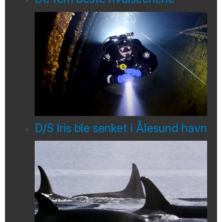
D/S Iris ble senket i Ålesund havn