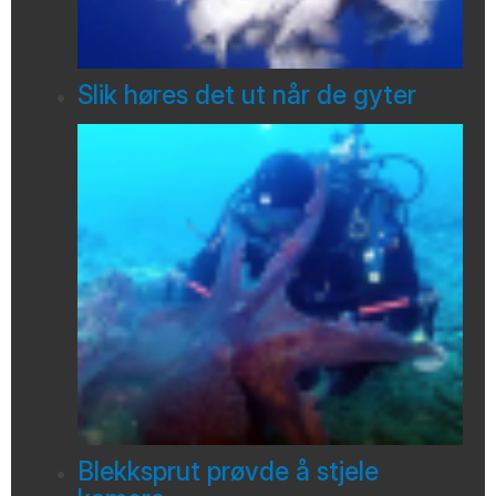
Slik høres det ut når de gyter
Blekksprut prøvde å stjele