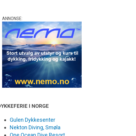
ANNONSE:
DYKKEFERIE I NORGE
Gulen Dykkesenter
Nekton Diving, Smøla
One Ocean Dive Resort