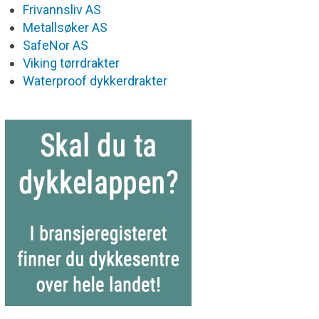
Frivannsliv AS
Metallsøker AS
SafeNor AS
Viking tørrdrakter
Waterproof dykkerdrakter