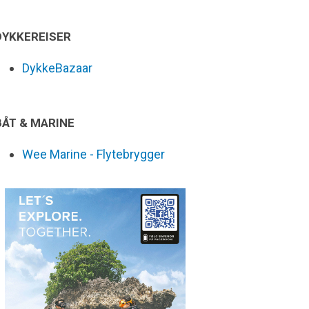
DYKKEREISER
DykkeBazaar
BÅT & MARINE
Wee Marine - Flytebrygger