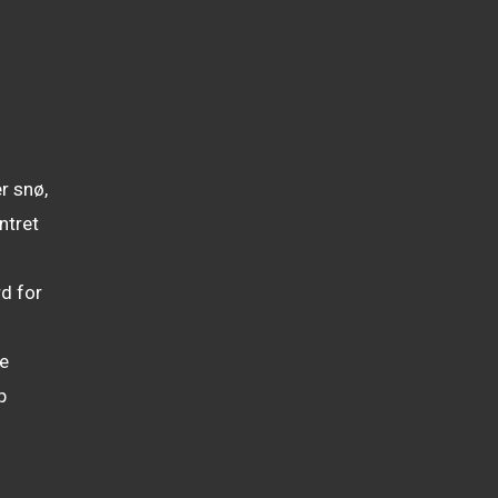
r snø,
ntret
rd for
ge
p