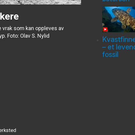
kkere
de vrak som kan oppleves av
. Foto: Olav S. Nylid
Kvastfinn
– et leven
fossil
erksted