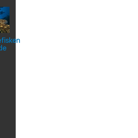
efisken
de