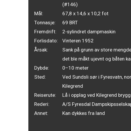
(#146)
Mål:
67,8 x 14,6 x 10,2 fot
Tonnasje:
69 BRT
Fremdrift:
2-sylindret dampmaskin
Forlisdato:
Vinteren 1952
Årsak:
Sank på grunn av store mengde
det ble måkt ujevnt og båten ka
Dybde:
0–10 meter
Sted:
Ved Sundsli sør i Fyresvatn, no
Kilegrend
Reiserute:
Lå i opplag ved Kilegrend bryg
Rederi:
A/S Fyresdal Dampskipsselska
Annet:
Kan dykkes fra land