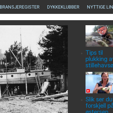
BRANSJEREGISTER
DYKKEKLUBBER
NYTTIGE LI
Tips til
plukking a
stillehavs
Slik ser du
forskjell p
østersen