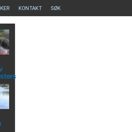
NKER
KONTAKT
SØK
v
østers
å