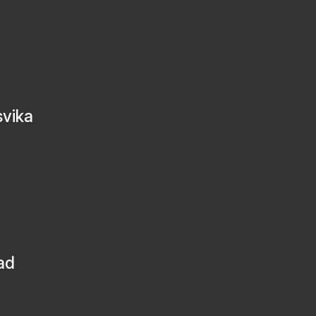
svika
ad