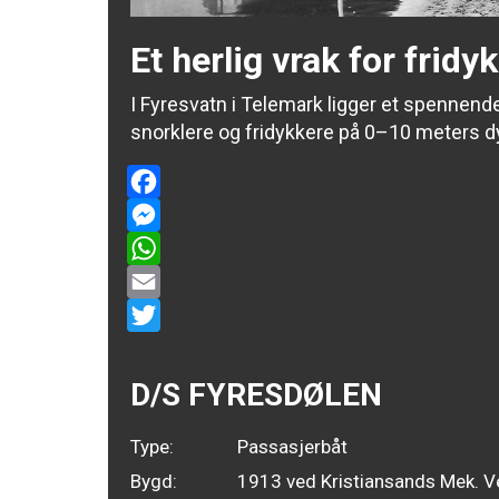
Et herlig vrak for fridy
I Fyresvatn i Telemark ligger et spennen
snorklere og fridykkere på 0–10 meters dyp
Facebook
Messenger
WhatsApp
Email
Twitter
D/S FYRESDØLEN
Type:
Passasjerbåt
Bygd:
1913 ved Kristiansands Mek. V