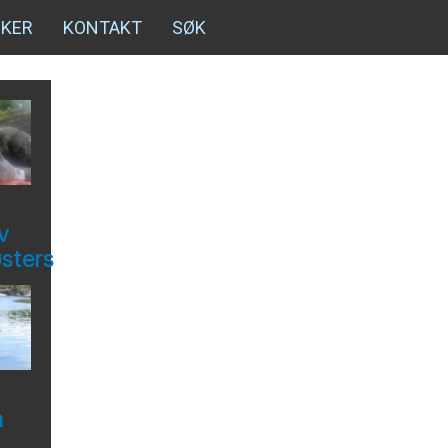
NKER
KONTAKT
SØK
v
østers
å