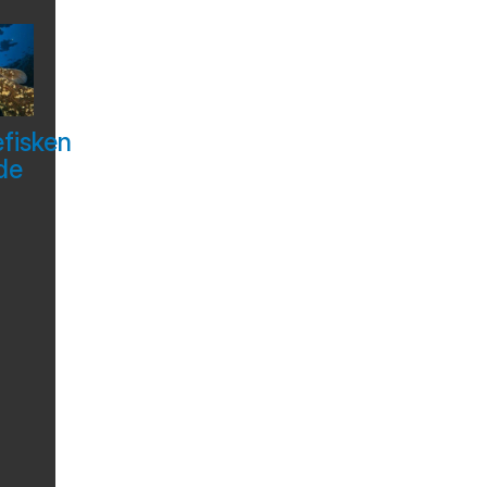
efisken
de