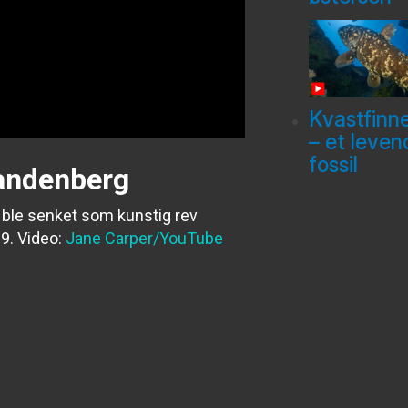
Kvastfinn
– et leven
fossil
Vandenberg
 ble senket som kunstig rev
9.
Video:
Jane Carper/YouTube