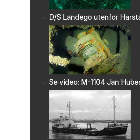
D/S Landego utenfor Harst
Se video: M-1104 Jan Hube