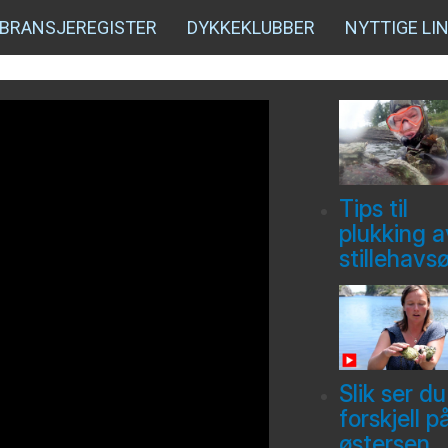
BRANSJEREGISTER
DYKKEKLUBBER
NYTTIGE LI
Tips til
plukking a
stillehavs
Slik ser du
forskjell p
østersen