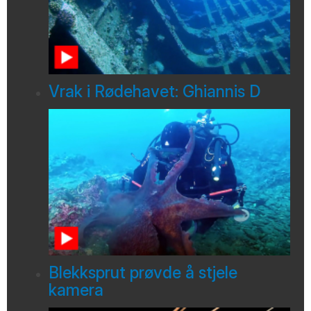
Vrak i Rødehavet: Ghiannis D
Blekksprut prøvde å stjele
kamera