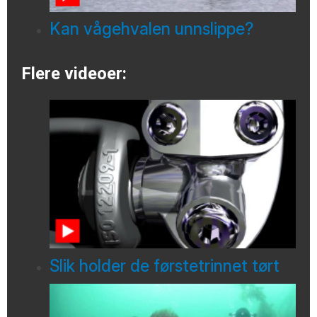
Kan vågehvalen unnslippe?
Flere videoer:
Slik holder de førstetrinnet tørt