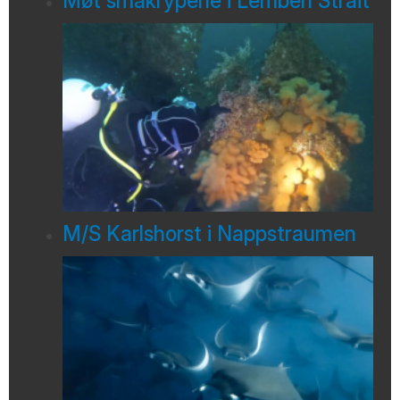
Møt småkrypene i Lembeh Strait
M/S Karlshorst i Nappstraumen