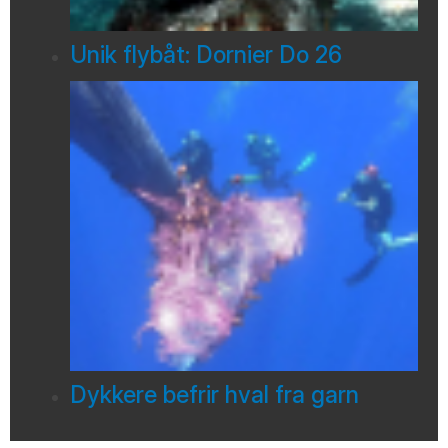
Unik flybåt: Dornier Do 26
Dykkere befrir hval fra garn