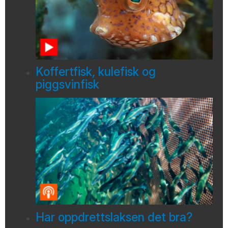
Koffertfisk, kulefisk og
piggsvinfisk
Har oppdrettslaksen det bra?