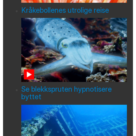
Kråkebollenes utrolige reise
Se blekkspruten hypnotisere
byttet