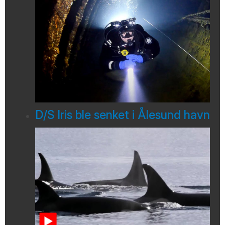
D/S Iris ble senket i Ålesund havn