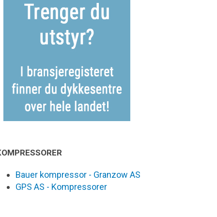
KOMPRESSORER
Bauer kompressor - Granzow AS
GPS AS - Kompressorer