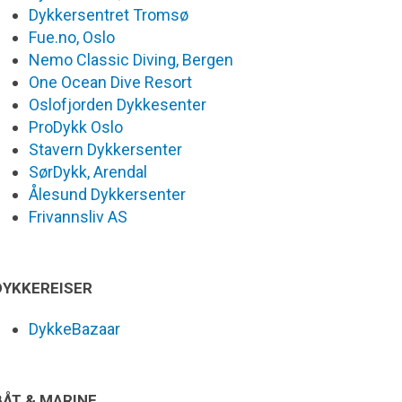
Dykkersentret Tromsø
Fue.no, Oslo
Nemo Classic Diving, Bergen
One Ocean Dive Resort
Oslofjorden Dykkesenter
ProDykk Oslo
Stavern Dykkersenter
SørDykk, Arendal
Ålesund Dykkersenter
Frivannsliv AS
DYKKEREISER
DykkeBazaar
BÅT & MARINE