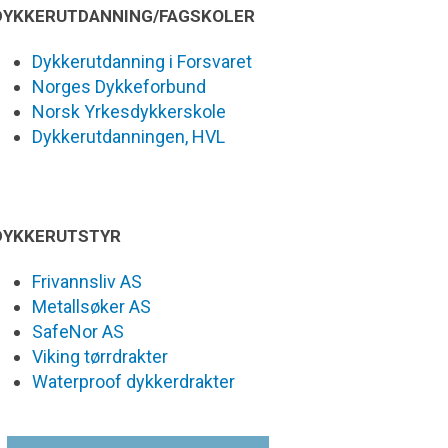
DYKKERUTDANNING/FAGSKOLER
Dykkerutdanning i Forsvaret
Norges Dykkeforbund
Norsk Yrkesdykkerskole
Dykkerutdanningen, HVL
DYKKERUTSTYR
Frivannsliv AS
Metallsøker AS
SafeNor AS
Viking tørrdrakter
Waterproof dykkerdrakter