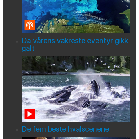
Da vårens vakreste eventyr gikk
galt
De fem beste hvalscenene