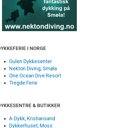
DYKKEFERIE I NORGE
Gulen Dykkesenter
Nekton Diving, Smøla
One Ocean Dive Resort
Tregde Ferie
DYKKESENTRE & BUTIKKER
A-Dykk, Kristiansand
Dykkerhuset, Moss