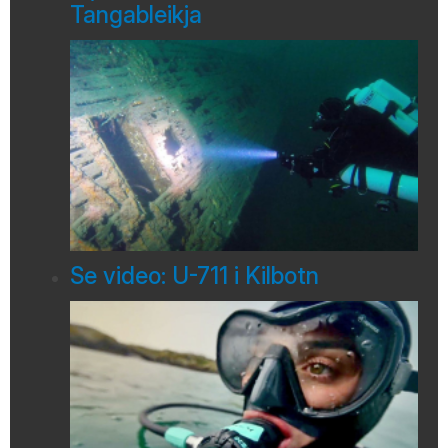
Tangableikja
Se video: U-711 i Kilbotn