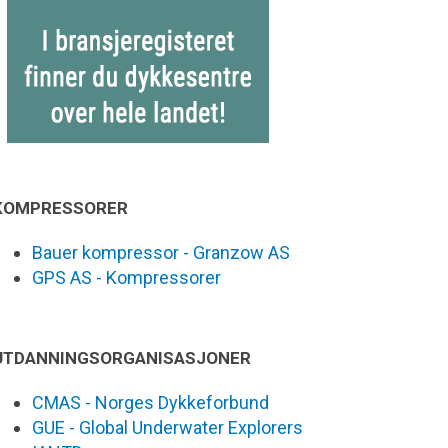
KOMPRESSORER
Bauer kompressor - Granzow AS
GPS AS - Kompressorer
UTDANNINGSORGANISASJONER
CMAS - Norges Dykkeforbund
GUE - Global Underwater Explorers