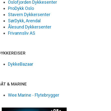
Oslofjorden Dykkesenter
ProDykk Oslo
Stavern Dykkersenter
SørDykk, Arendal
Ålesund Dykkersenter
Frivannsliv AS
DYKKEREISER
DykkeBazaar
BÅT & MARINE
Wee Marine - Flytebrygger