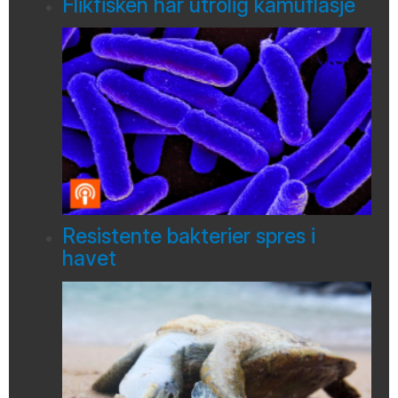
Flikfisken har utrolig kamuflasje
Resistente bakterier spres i
havet