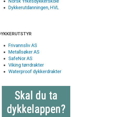
Norsk Yrkesdykkerskole
Dykkerutdanningen, HVL
DYKKERUTSTYR
Frivannsliv AS
Metallsøker AS
SafeNor AS
Viking tørrdrakter
Waterproof dykkerdrakter