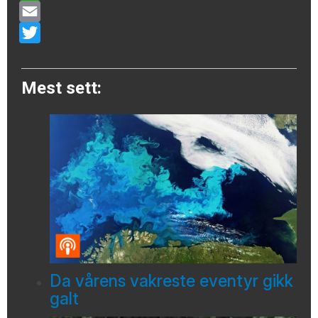
WhatsApp
Email
Twitter
Mest sett:
Da vårens vakreste eventyr gikk
galt