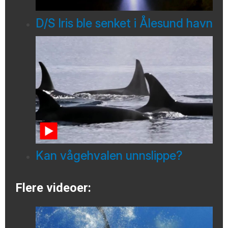
D/S Iris ble senket i Ålesund havn
Kan vågehvalen unnslippe?
Flere videoer: