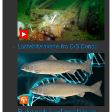
Lastebilvrakene fra D/S Donau
Er det greit å redigere laksens