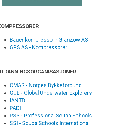
KOMPRESSORER
Bauer kompressor - Granzow AS
GPS AS - Kompressorer
UTDANNINGSORGANISASJONER
CMAS - Norges Dykkeforbund
GUE - Global Underwater Explorers
IANTD
PADI
PSS - Professional Scuba Schools
SSI - Scuba Schools International