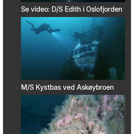
Se video: D/S Edith i Oslofjorden
M/S Kystbas ved Askøybroen