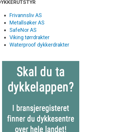
DYKKERUTSTYR
Frivannsliv AS
Metallsøker AS
SafeNor AS
Viking tørrdrakter
Waterproof dykkerdrakter