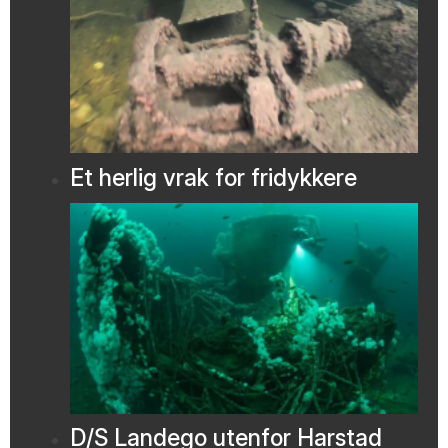
Et herlig vrak for fridykkere
D/S Landego utenfor Harstad