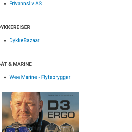
Frivannsliv AS
DYKKEREISER
DykkeBazaar
BÅT & MARINE
Wee Marine - Flytebrygger