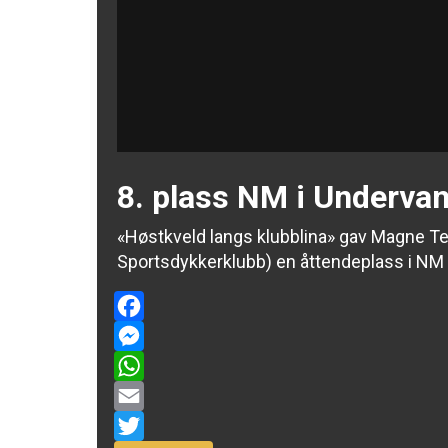
8. plass NM i Underva
«Høstkveld langs klubblina» gav Magne 
Sportsdykkerklubb) en åttendeplass i NM i
Facebook
Messenger
WhatsApp
Email