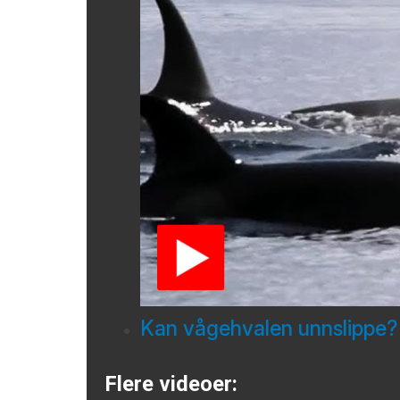
Kan vågehvalen unnslippe?
Flere videoer: