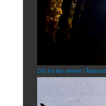
D/S Iris ble senket i Ålesun