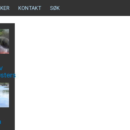
NKER
KONTAKT
SØK
v
østers
å