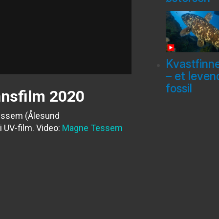
Kvastfinn
– et leven
fossil
nnsfilm 2020
Tessem (Ålesund
 UV-film.
Video:
Magne Tessem