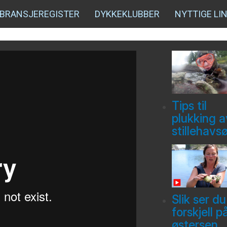
BRANSJEREGISTER
DYKKEKLUBBER
NYTTIGE LI
Tips til
plukking a
stillehavs
Slik ser du
forskjell p
østersen