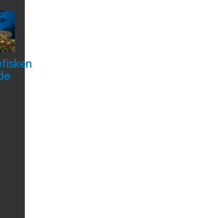
efisken
de