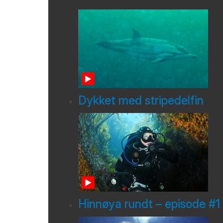
Dykket med stripedelfin
Hinnøya rundt – episode #1