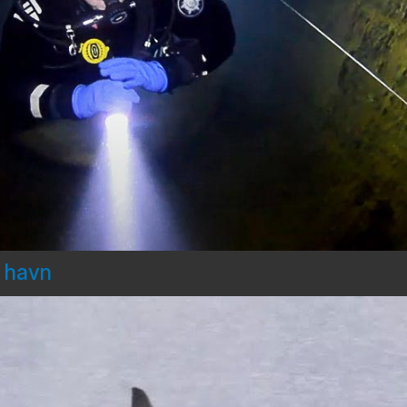
d havn