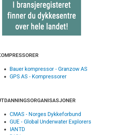
KOMPRESSORER
Bauer kompressor - Granzow AS
GPS AS - Kompressorer
UTDANNINGSORGANISASJONER
CMAS - Norges Dykkeforbund
GUE - Global Underwater Explorers
IANTD