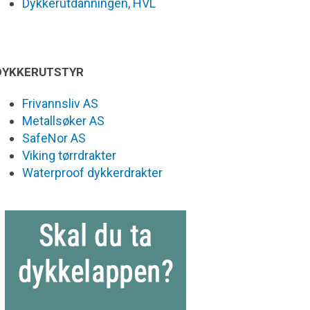
Dykkerutdanningen, HVL
DYKKERUTSTYR
Frivannsliv AS
Metallsøker AS
SafeNor AS
Viking tørrdrakter
Waterproof dykkerdrakter