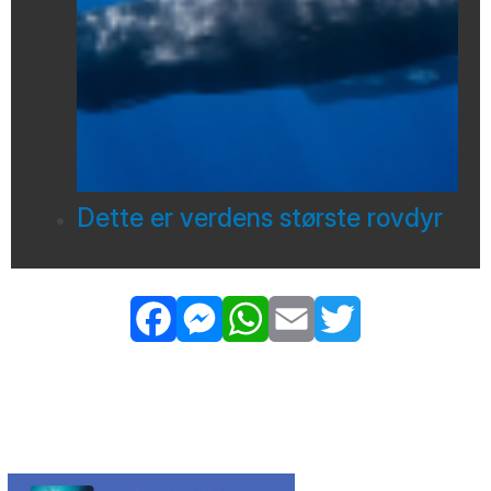
Dette er verdens største rovdyr
Facebook
Messenger
WhatsApp
Email
Twitter