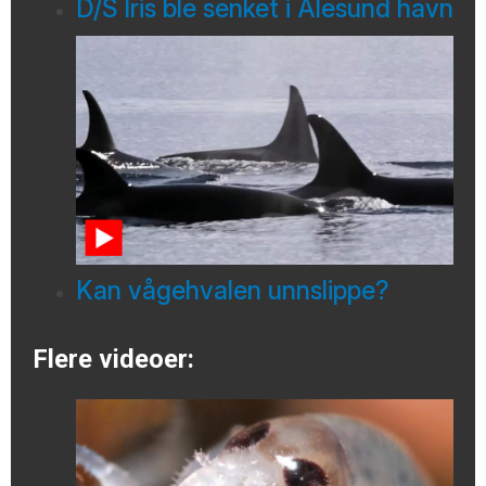
D/S Iris ble senket i Ålesund havn
Kan vågehvalen unnslippe?
Flere videoer: