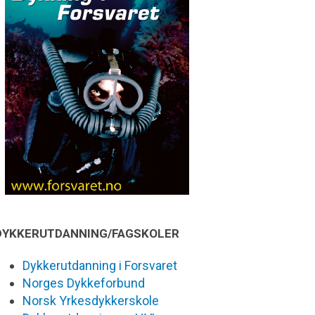
DYKKERUTDANNING/FAGSKOLER
Dykkerutdanning i Forsvaret
Norges Dykkeforbund
Norsk Yrkesdykkerskole