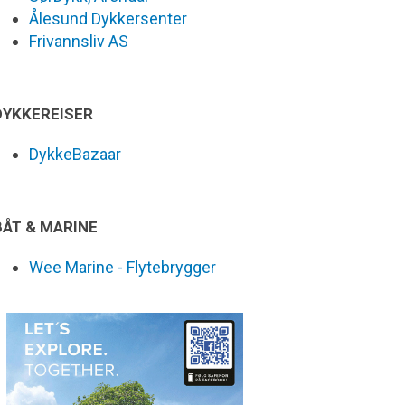
Ålesund Dykkersenter
Frivannsliv AS
DYKKEREISER
DykkeBazaar
BÅT & MARINE
Wee Marine - Flytebrygger