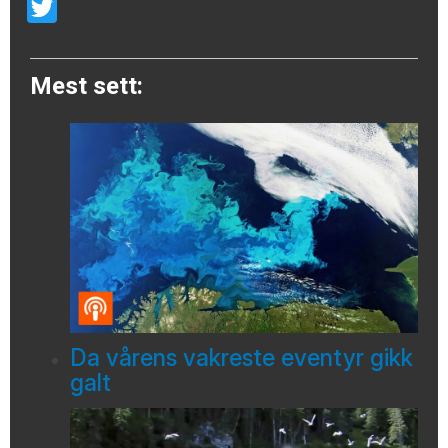
Email
Twitter
Mest sett:
Da vårens vakreste eventyr gikk
galt