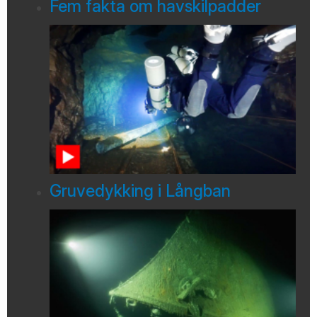
Fem fakta om havskilpadder
Gruvedykking i Långban