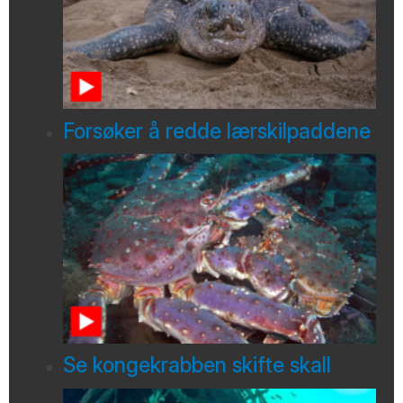
Forsøker å redde lærskilpaddene
Se kongekrabben skifte skall