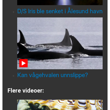
D/S Iris ble senket i Ålesund havn
Kan vågehvalen unnslippe?
Flere videoer: