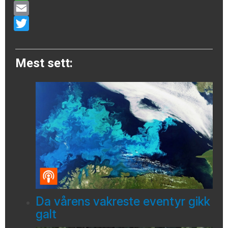
WhatsApp
Email
Twitter
Mest sett:
Da vårens vakreste eventyr gikk
galt