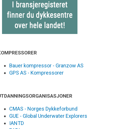
KOMPRESSORER
Bauer kompressor - Granzow AS
GPS AS - Kompressorer
UTDANNINGSORGANISASJONER
CMAS - Norges Dykkeforbund
GUE - Global Underwater Explorers
IANTD