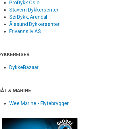
ProDykk Oslo
Stavern Dykkersenter
SørDykk, Arendal
Ålesund Dykkersenter
Frivannsliv AS
DYKKEREISER
DykkeBazaar
BÅT & MARINE
Wee Marine - Flytebrygger