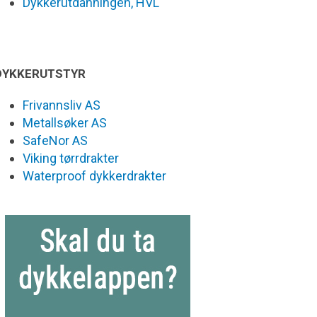
Dykkerutdanningen, HVL
DYKKERUTSTYR
Frivannsliv AS
Metallsøker AS
SafeNor AS
Viking tørrdrakter
Waterproof dykkerdrakter