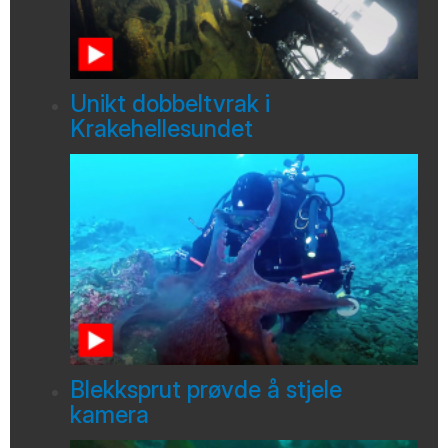
Unikt dobbeltvrak i
Krakehellesundet
Blekksprut prøvde å stjele
kamera