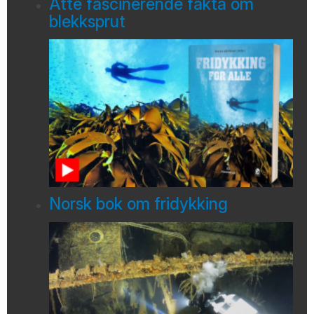
Åtte fascinerende fakta om
blekksprut
Norsk bok om fridykking