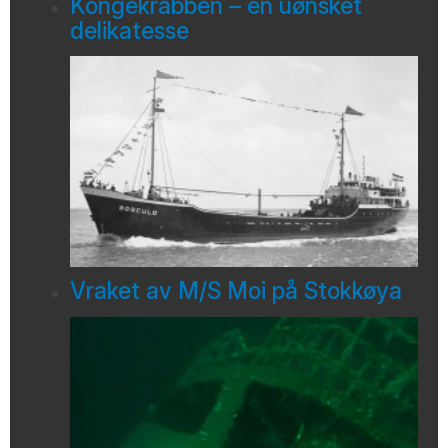
Kongekrabben – en uønsket
delikatesse
Vraket av M/S Moi på Stokkøya