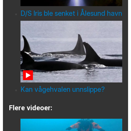
D/S Iris ble senket i Ålesund havn
Kan vågehvalen unnslippe?
Flere videoer: