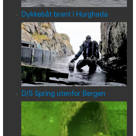
Dykkebåt brant i Hurghada
D/S Spring utenfor Bergen