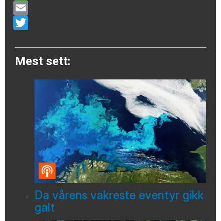
WhatsApp
Email
Twitter
Mest sett:
Da vårens vakreste eventyr gikk
galt