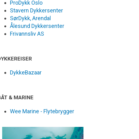
ProDykk Oslo
Stavern Dykkersenter
SørDykk, Arendal
Ålesund Dykkersenter
Frivannsliv AS
DYKKEREISER
DykkeBazaar
BÅT & MARINE
Wee Marine - Flytebrygger