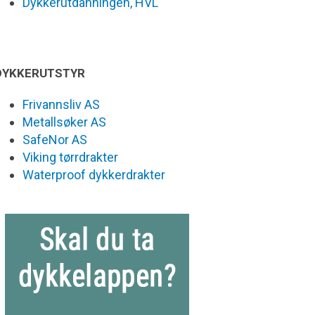
Dykkerutdanningen, HVL
DYKKERUTSTYR
Frivannsliv AS
Metallsøker AS
SafeNor AS
Viking tørrdrakter
Waterproof dykkerdrakter