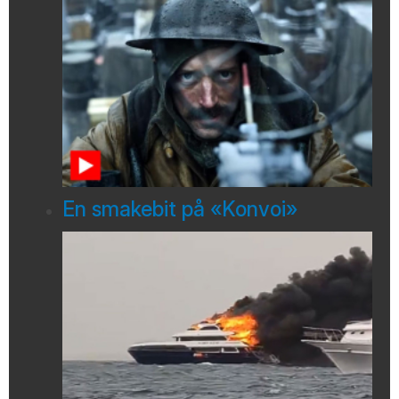
En smakebit på «Konvoi»