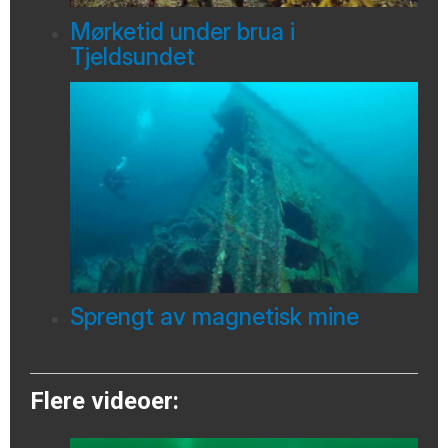
Mørketid under brua i
Tjeldsundet
Sprengt av magnetisk mine
Flere videoer: