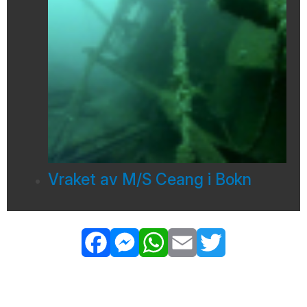
Vraket av M/S Ceang i Bokn
Facebook
Messenger
WhatsApp
Email
Twitter