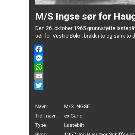
M/S Ingse sør for Hau
Den 26. oktober 1965 grunnstøtte lasteb
sør for Vestre Bokn, brakk i to og sank to 
Facebook
Messenger
WhatsApp
Email
Twitter
Navn:
M/S INGSE
Tidl. navn:
ex Carlo
Type:
Lastebåt
Bygd:
1957 ved Husumer Schiffswerf