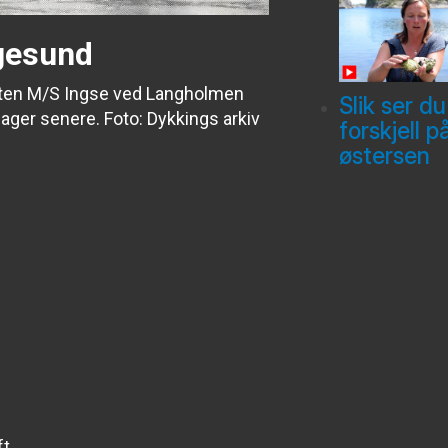
gesund
åten M/S Ingse ved Langholmen
Slik ser du
dager senere. Foto: Dykkings arkiv
forskjell p
østersen
t,