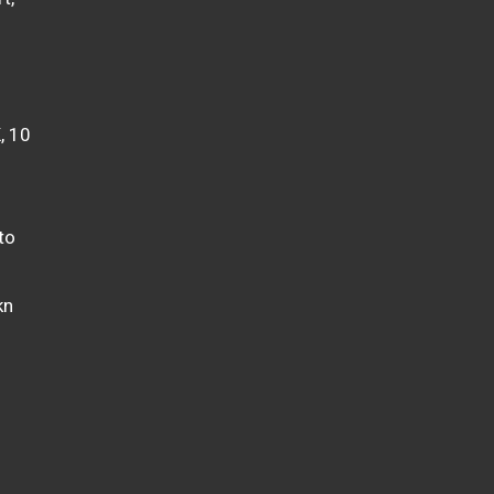
, 10
to
kn