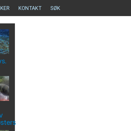
NKER
KONTAKT
SØK
vs.
v
østers