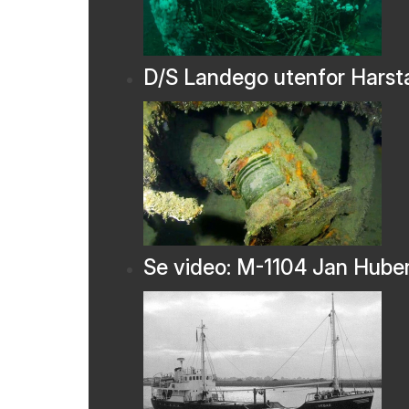
D/S Landego utenfor Harst
Se video: M-1104 Jan Hube