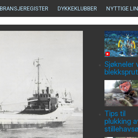
BRANSJEREGISTER
DYKKEKLUBBER
NYTTIGE LI
Sjøkneler 
blekksprut
Tips til
plukking a
stillehavs