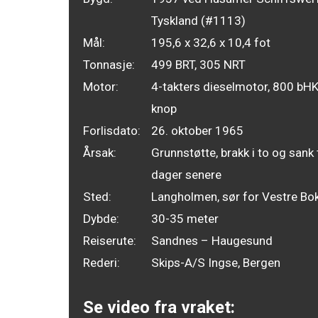
Tyskland (#1113)
Mål:
195,6 x 32,6 x 10,4 fot
Tonnasje:
499 BRT, 305 NRT
Motor:
4-takters dieselmotor, 800 bHK
knop
Forlisdato:
26. oktober 1965
Årsak:
Grunnstøtte, brakk i to og sank 
dager senere
Sted:
Langholmen, sør for Vestre Bo
Dybde:
30-35 meter
Reiserute:
Sandnes – Haugesund
Rederi:
Skips-A/S Ingse, Bergen
Se video fra vraket: