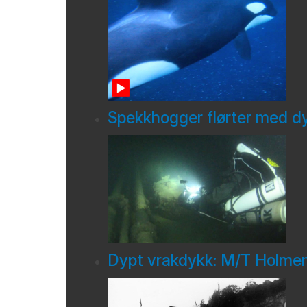
Spekkhogger flørter med d
Dypt vrakdykk: M/T Holme