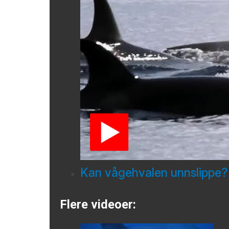
Kan vågehvalen unnslippe?
Flere videoer: