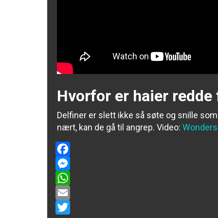
Hvorfor er haier redde 
Delfiner er slett ikke så søte og snille so
nært, kan de gå til angrep.
Video:
Wonders 
Facebook
Messenger
WhatsApp
Email