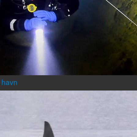
d havn