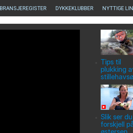
BRANSJEREGISTER
DYKKEKLUBBER
NYTTIGE LI
Tips til
plukking a
stillehavs
Slik ser du
forskjell p
østersen