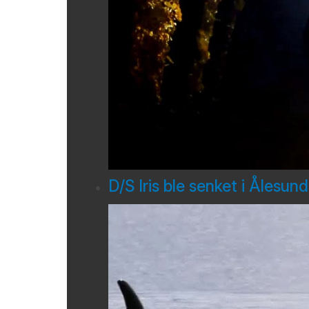
D/S Iris ble senket i Ålesun