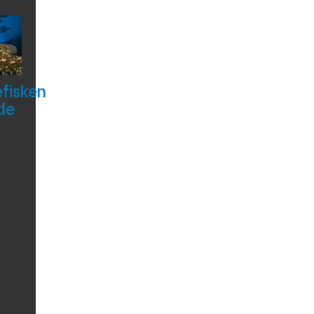
efisken
de