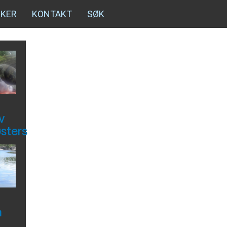
NKER
KONTAKT
SØK
v
østers
å