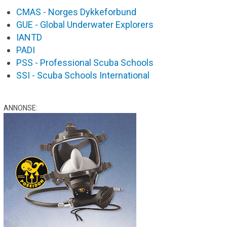
CMAS - Norges Dykkeforbund
GUE - Global Underwater Explorers
IANTD
PADI
PSS - Professional Scuba Schools
SSI - Scuba Schools International
ANNONSE: