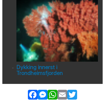
Dykking innerst i
Trondheimsfjorden
Facebook
Messenger
WhatsApp
Email
Twitter