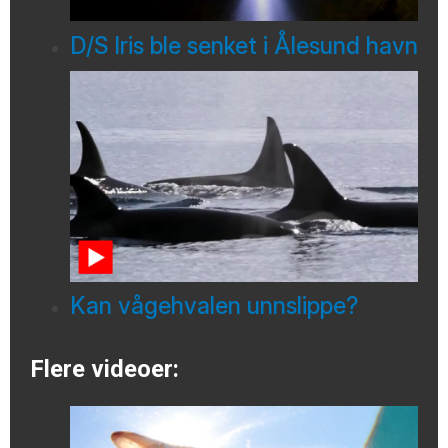
D/S Iris ble senket i Ålesund havn
Kan vågehvalen unnslippe?
Flere videoer: