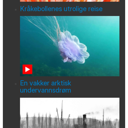
Kråkebollenes utrolige reise
En vakker arktisk
undervannsdrøm