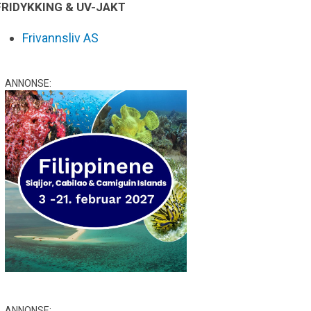
FRIDYKKING & UV-JAKT
Frivannsliv AS
ANNONSE:
ANNONSE: