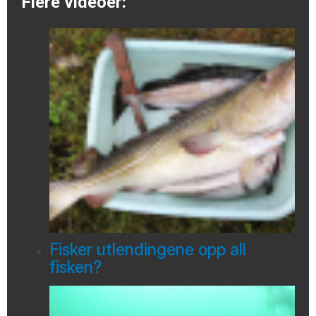
Flere videoer:
Fisker utlendingene opp all
fisken?