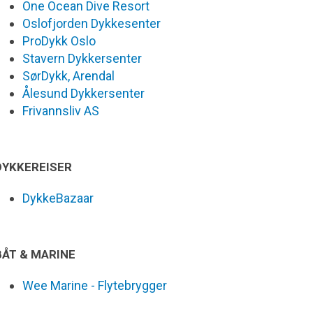
One Ocean Dive Resort
Oslofjorden Dykkesenter
ProDykk Oslo
Stavern Dykkersenter
SørDykk, Arendal
Ålesund Dykkersenter
Frivannsliv AS
DYKKEREISER
DykkeBazaar
BÅT & MARINE
Wee Marine - Flytebrygger