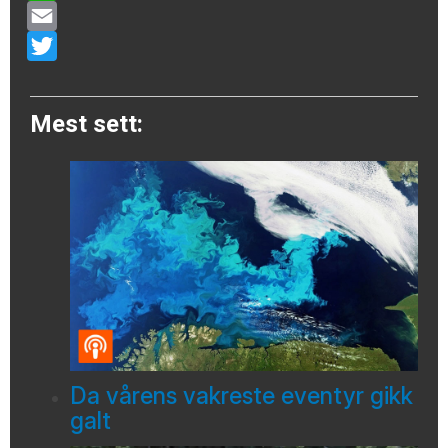
WhatsApp
Email
Twitter
Mest sett:
Da vårens vakreste eventyr gikk
galt