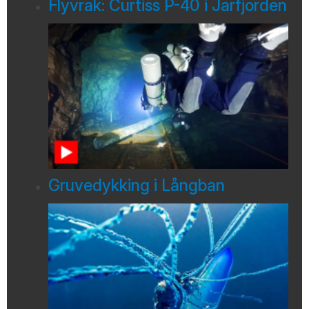
Flyvrak: Curtiss P-40 i Jarfjorden
Gruvedykking i Långban