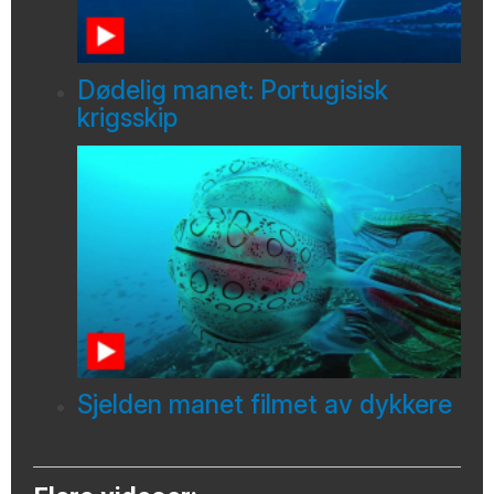
Dødelig manet: Portugisisk
krigsskip
Sjelden manet filmet av dykkere