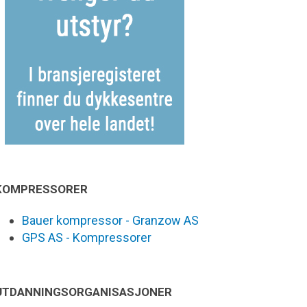
KOMPRESSORER
Bauer kompressor - Granzow AS
GPS AS - Kompressorer
UTDANNINGSORGANISASJONER