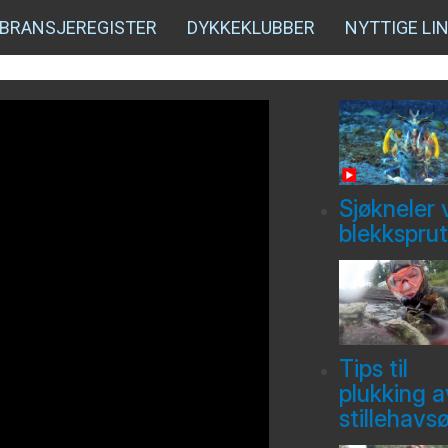
BRANSJEREGISTER
DYKKEKLUBBER
NYTTIGE LI
Sjøkneler 
blekksprut
Tips til
plukking a
stillehavs