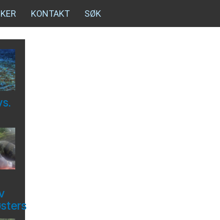
NKER
KONTAKT
SØK
vs.
v
østers