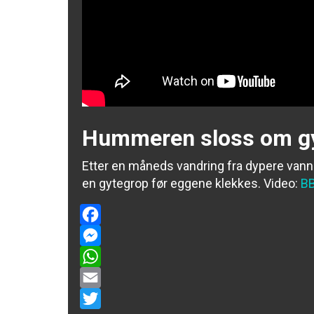
Hummeren sloss om g
Etter en måneds vandring fra dypere van
en gytegrop før eggene klekkes.
Video:
BB
Facebook
Messenger
WhatsApp
Email