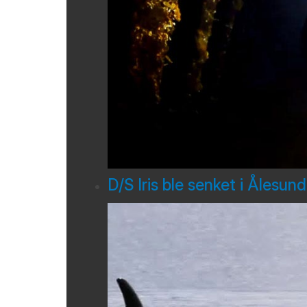
D/S Iris ble senket i Ålesun