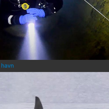
d havn