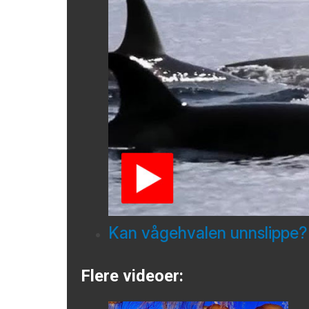
Kan vågehvalen unnslippe?
Flere videoer: