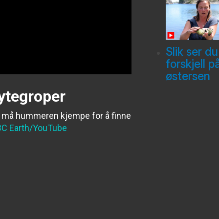
Slik ser du
forskjell p
østersen
ytegroper
n må hummeren kjempe for å finne
C Earth/YouTube