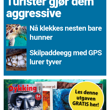
Turister gjør dem
aggressive
Nå klekkes nesten bare
hunner
Skilpaddeegg med GPS
lurer tyver