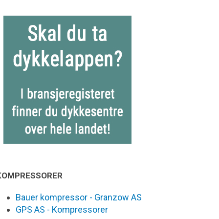
KOMPRESSORER
Bauer kompressor - Granzow AS
GPS AS - Kompressorer