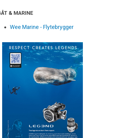
BÅT & MARINE
Wee Marine - Flytebrygger