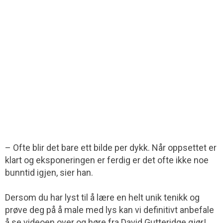
– Ofte blir det bare ett bilde per dykk. Når oppsettet er
klart og eksponeringen er ferdig er det ofte ikke noe
bunntid igjen, sier han.
Dersom du har lyst til å lære en helt unik tenikk og
prøve deg på å male med lys kan vi definitivt anbefale
å se videoen over og høre fra David Gutteridge gjør!