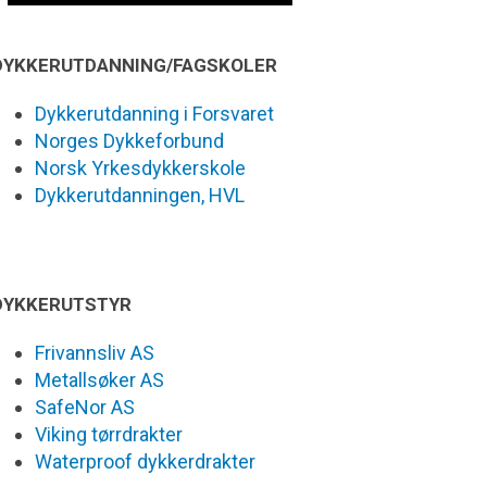
DYKKERUTDANNING/FAGSKOLER
Dykkerutdanning i Forsvaret
Norges Dykkeforbund
Norsk Yrkesdykkerskole
Dykkerutdanningen, HVL
DYKKERUTSTYR
Frivannsliv AS
Metallsøker AS
SafeNor AS
Viking tørrdrakter
Waterproof dykkerdrakter