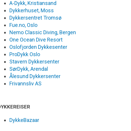
A-Dykk, Kristiansand
Dykkerhuset, Moss
Dykkersentret Tromsø
Fue.no, Oslo
Nemo Classic Diving, Bergen
One Ocean Dive Resort
Oslofjorden Dykkesenter
ProDykk Oslo
Stavern Dykkersenter
SørDykk, Arendal
Ålesund Dykkersenter
Frivannsliv AS
DYKKEREISER
DykkeBazaar