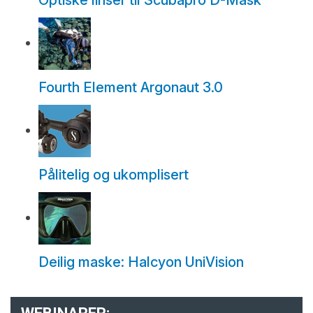
Optiske linser til Scubapro D-Mask
Fourth Element Argonaut 3.0
Pålitelig og ukomplisert
Deilig maske: Halcyon UniVision