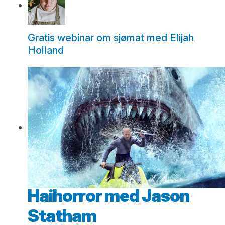
Gratis webinar om sjømat med Elijah
Holland
Haihorror med Jason
Statham