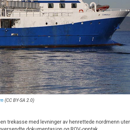
vn
(CC BY-SA 2.0)
 en trekasse med levninger av henrettede nordmenn ute
g oversendte dokumentasjon og ROV-opptak.