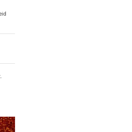
eid
.