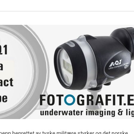
enn henrettet av tyske militære styrker og det norske