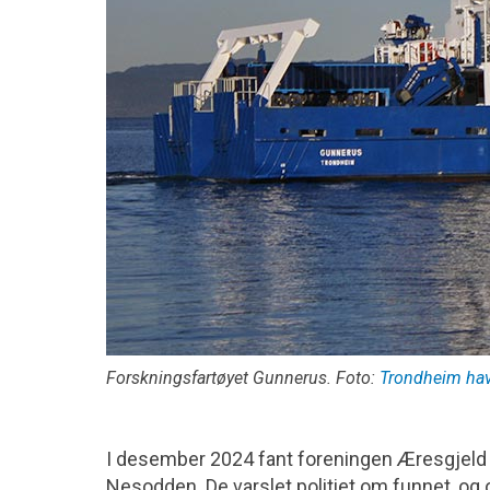
Forskningsfartøyet Gunnerus. Foto:
Trondheim ha
I desember 2024 fant foreningen Æresgjeld
Nesodden. De varslet politiet om funnet, o