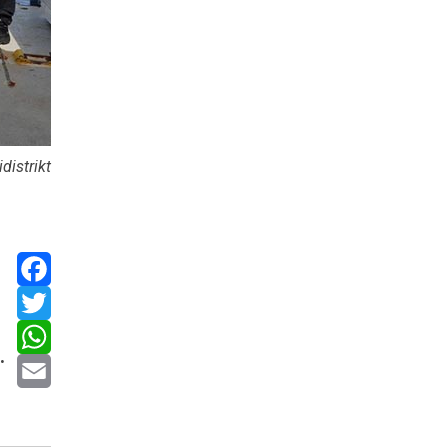
idistrikt
Facebook
Twitter
.
WhatsApp
Email