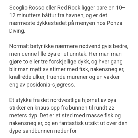
Scoglio Rosso eller Red Rock ligger bare en 10–
12 minutters båttur fra havnen, og er det
nærmeste dykkestedet på menyen hos Ponza
Diving.
Normalt betyr ikke nærmere nødvendig­vis bedre,
men denne lille øya er et unntak: Her man man
gjøre to eller tre forskjellige dykk, og hver gang
blir man møtt av stimer med fisk, naken­snegler,
knallrøde ulker, truende murener og en vakker
eng av posidonia-sjøgress.
Et stykke fra det nordvestlige hjørnet av øya
stikker en knaus opp fra bunnen til rundt 22
meters dyp. Det er et sted med masse fisk og
nakensnegler, og en fantastisk utsikt ut over den
dype sand­bunnen nedenfor.