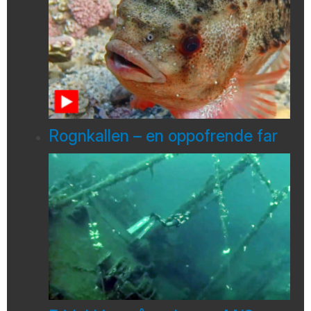
Rognkallen – en oppofrende far