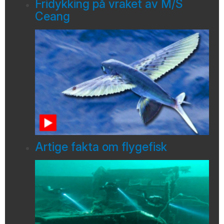
Fridykking på vraket av M/S
Ceang
Artige fakta om flygefisk