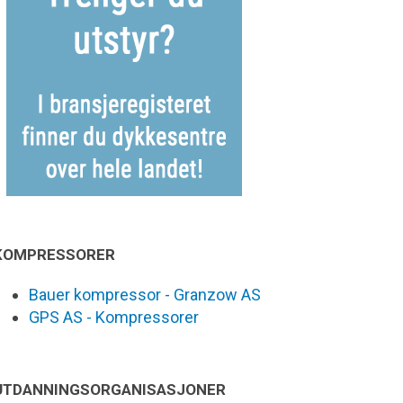
KOMPRESSORER
Bauer kompressor - Granzow AS
GPS AS - Kompressorer
UTDANNINGSORGANISASJONER