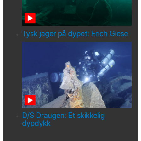
Tysk jager på dypet: Erich Giese
D/S Draugen: Et skikkelig
dypdykk