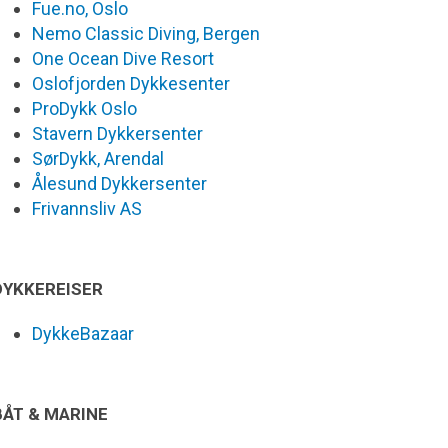
Fue.no, Oslo
Nemo Classic Diving, Bergen
One Ocean Dive Resort
Oslofjorden Dykkesenter
ProDykk Oslo
Stavern Dykkersenter
SørDykk, Arendal
Ålesund Dykkersenter
Frivannsliv AS
DYKKEREISER
DykkeBazaar
BÅT & MARINE