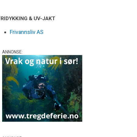
FRIDYKKING & UV-JAKT
Frivannsliv AS
ANNONSE: