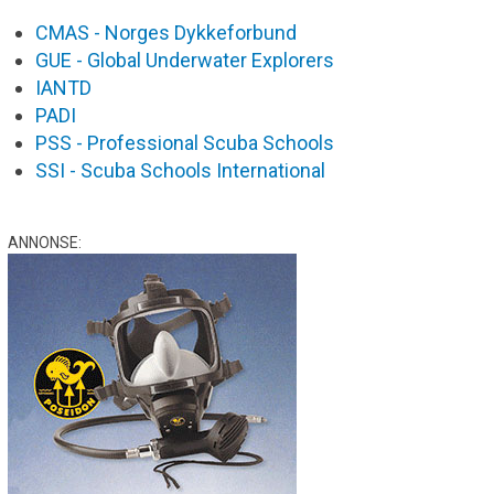
CMAS - Norges Dykkeforbund
GUE - Global Underwater Explorers
IANTD
PADI
PSS - Professional Scuba Schools
SSI - Scuba Schools International
ANNONSE: