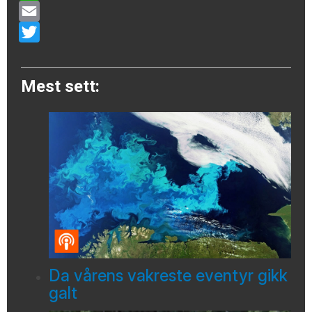
WhatsApp
Email
Twitter
Mest sett:
Da vårens vakreste eventyr gikk
galt