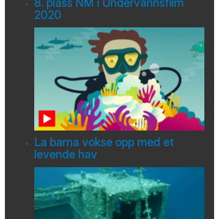
8. plass NM i Undervannsfilm
2020
La barna vokse opp med et
levende hav