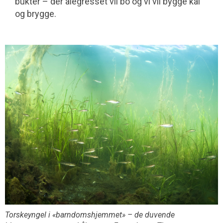
bukter – der ålegresset vil bo og vi vil bygge kai
og brygge.
Torskeyngel i «barndomshjemmet» – de duvende