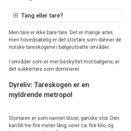
Tang eller tare?
Begrepet tang og tare brukes ofte som en
Men tare er ikke bare tare. Det er mange arter,
fellesbetegnelse på store, fastvoksende
men hovedsakelig er det stortare som danner de
alger.
norske tareskogene i bølge­utsatte områder.
Men i virkeligheten dreier det seg om to ulike
I områder som er mer beskyttet mot bølgene, er
ordener innenfor klassen brunalger: Tang er
det sukkertare som dominerer.
ulike arter som trives godt i fjæra, mens tare
vokser dypere, ned til omtrent 30 meters
Dyreliv: Tareskogen er en
dyp.
myldrende metropol
Det er hovedsakelig stortare (
Laminaria
hyperborea
) som danner de norske
Stortaren er som navnet tilsier, ganske stor. Den
tareskogene i bølgeutsatte områder og
kan bli tre-fire meter lang, veier ca. fire kilo, og
sukkertare (
Saccharina latissima
) som