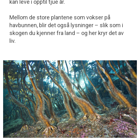
kan leve i opptil tjue år.
danner skogene i bølgebeskytta områder.
Mellom de store plantene som vokser på
Men vi har også innslag av arter som butare,
havbunnen, blir det også lysninger – slik som i
draugtare og fingertare langs norskekysten.
skogen du kjenner fra land – og her kryr det av
liv.