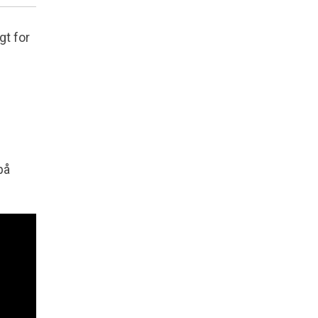
gt for
på