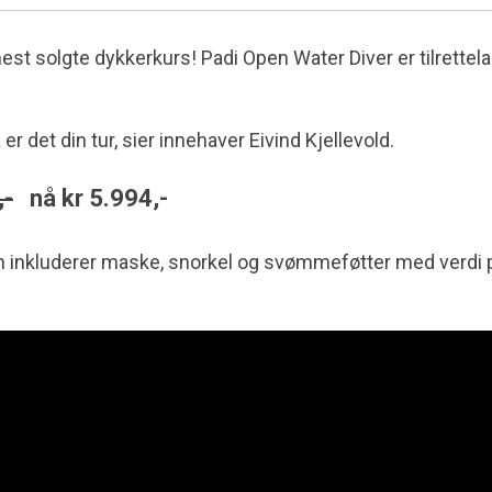
t solgte dykkerkurs! Padi Open Water Diver er tilrettela
er det din tur, sier innehaver Eivind Kjellevold.
,-
nå kr 5.994,-
sen inkluderer maske, snorkel og svømmeføtter med verdi 