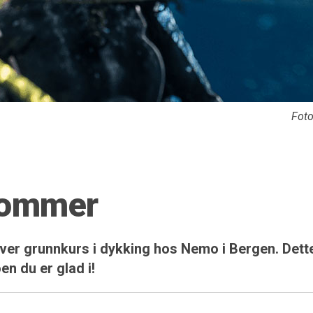
Fot
 sommer
iver grunnkurs i dykking hos Nemo i Bergen. Dett
en du er glad i!