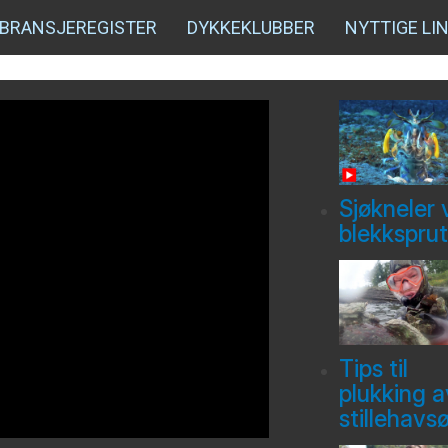
BRANSJEREGISTER
DYKKEKLUBBER
NYTTIGE LI
Sjøkneler 
blekksprut
Tips til
plukking a
stillehavs