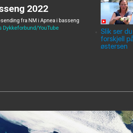
asseng 2022
esending fra NM i Apnea i basseng
s Dykkeforbund/YouTube
Slik ser du
forskjell p
østersen