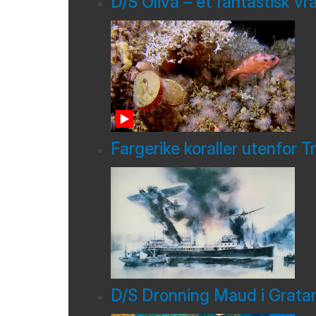
D/S Oliva – et fantastisk v
Fargerike koraller utenfor 
D/S Dronning Maud i Grata