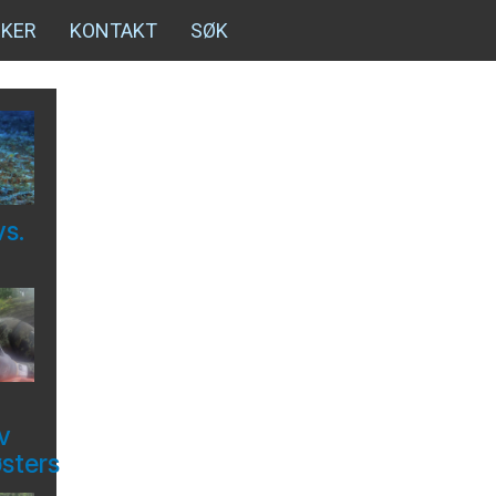
NKER
KONTAKT
SØK
vs.
v
østers