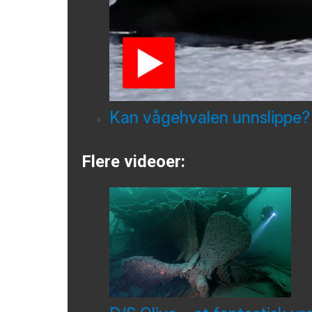
Kan vågehvalen unnslippe?
Flere videoer: