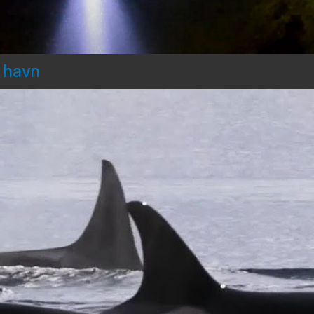
d havn