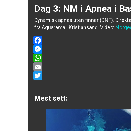
Dag 3: NM i Apnea i B
Dynamisk apnea uten finner (DNF). Direkt
fra Aquarama i Kristiansand.
Video:
Norge
Facebook
Messenger
WhatsApp
Email
Twitter
Mest sett: