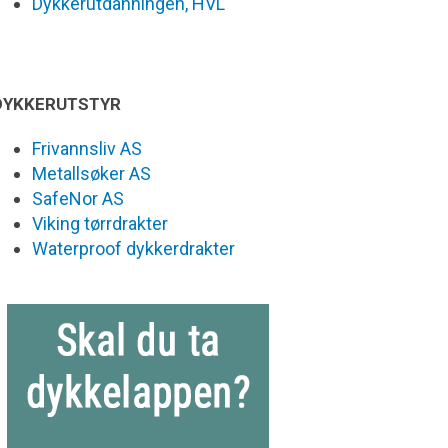
Dykkerutdanningen, HVL
DYKKERUTSTYR
Frivannsliv AS
Metallsøker AS
SafeNor AS
Viking tørrdrakter
Waterproof dykkerdrakter