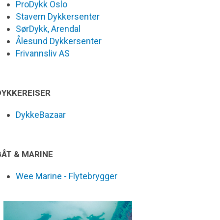
ProDykk Oslo
Stavern Dykkersenter
SørDykk, Arendal
Ålesund Dykkersenter
Frivannsliv AS
DYKKEREISER
DykkeBazaar
BÅT & MARINE
Wee Marine - Flytebrygger