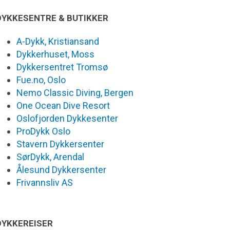
DYKKESENTRE & BUTIKKER
A-Dykk, Kristiansand
Dykkerhuset, Moss
Dykkersentret Tromsø
Fue.no, Oslo
Nemo Classic Diving, Bergen
One Ocean Dive Resort
Oslofjorden Dykkesenter
ProDykk Oslo
Stavern Dykkersenter
SørDykk, Arendal
Ålesund Dykkersenter
Frivannsliv AS
DYKKEREISER