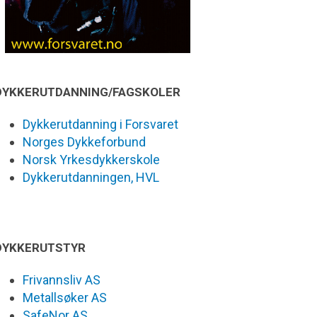
DYKKERUTDANNING/FAGSKOLER
Dykkerutdanning i Forsvaret
Norges Dykkeforbund
Norsk Yrkesdykkerskole
Dykkerutdanningen, HVL
DYKKERUTSTYR
Frivannsliv AS
Metallsøker AS
SafeNor AS