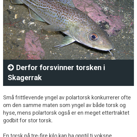
Derfor forsvinner torsken i
Skagerrak
Små frittlevende yngel av polartorsk konkurrerer ofte
om den samme maten som yngel av både torsk og
hyse, mens polartorsk også er en meget ettertraktet
godbit for stor torsk.
En torsk på tre-fire kilo kan ha opptil ti voksne