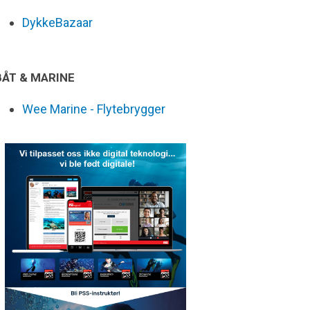
DykkeBazaar
BÅT & MARINE
Wee Marine - Flytebrygger