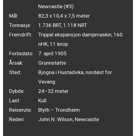
Newcastle (#3)
Mål:
82,3 x 10,4 x 7,5 meter
Tonnasje:
1.736 BRT, 1.118 NRT
Fremdrift:
Trippel ekspansjon dampmaskin, 160
nHK, 11 knop
Forlisdato:
7. april 1905
Årsak:
Grunnstøtte
Sted:
Bjogna i Hustadvika, nordøst for
Vevang
Dybde:
24–32 meter
Last:
Kull
Reiserute:
Blyth – Trondheim
Rederi:
John N. Wilson, Newcastle