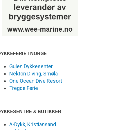
DYKKEFERIE I NORGE
Gulen Dykkesenter
Nekton Diving, Smøla
One Ocean Dive Resort
Tregde Ferie
DYKKESENTRE & BUTIKKER
A-Dykk, Kristiansand