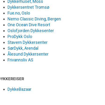
Dykkerhuset, Moss
Dykkersentret Tromsø
Fue.no, Oslo
Nemo Classic Diving, Bergen
One Ocean Dive Resort
Oslofjorden Dykkesenter
ProDykk Oslo
Stavern Dykkersenter
SørDykk, Arendal
Ålesund Dykkersenter
Frivannsliv AS
DYKKEREISER
DykkeBazaar