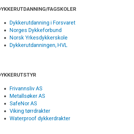
DYKKERUTDANNING/FAGSKOLER
Dykkerutdanning i Forsvaret
Norges Dykkeforbund
Norsk Yrkesdykkerskole
Dykkerutdanningen, HVL
DYKKERUTSTYR
Frivannsliv AS
Metallsøker AS
SafeNor AS
Viking tørrdrakter
Waterproof dykkerdrakter