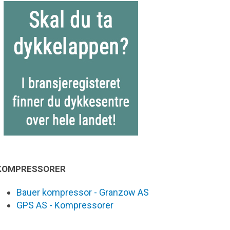
KOMPRESSORER
Bauer kompressor - Granzow AS
GPS AS - Kompressorer