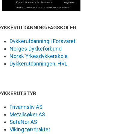
DYKKERUTDANNING/FAGSKOLER
Dykkerutdanning i Forsvaret
Norges Dykkeforbund
Norsk Yrkesdykkerskole
Dykkerutdanningen, HVL
DYKKERUTSTYR
Frivannsliv AS
Metallsøker AS
SafeNor AS
Viking tørrdrakter