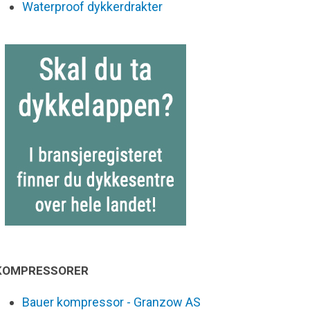
Waterproof dykkerdrakter
KOMPRESSORER
Bauer kompressor - Granzow AS