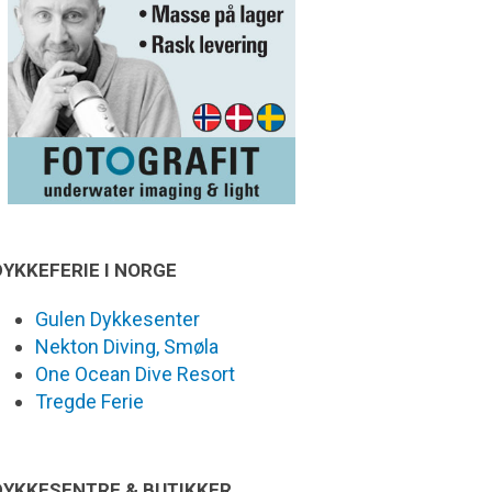
DYKKEFERIE I NORGE
Gulen Dykkesenter
Nekton Diving, Smøla
One Ocean Dive Resort
Tregde Ferie
DYKKESENTRE & BUTIKKER