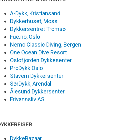
A-Dykk, Kristiansand
Dykkerhuset, Moss
Dykkersentret Tromsø
Fue.no, Oslo
Nemo Classic Diving, Bergen
One Ocean Dive Resort
Oslofjorden Dykkesenter
ProDykk Oslo
Stavern Dykkersenter
SørDykk, Arendal
Ålesund Dykkersenter
Frivannsliv AS
DYKKEREISER
DykkeBazaar