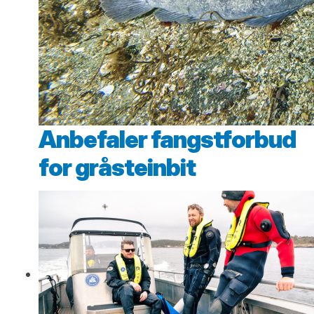
Anbefaler fangstforbud
for gråsteinbit