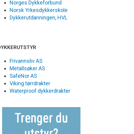
Norges Dykkeforbund
Norsk Yrkesdykkerskole
Dykkerutdanningen, HVL
DYKKERUTSTYR
Frivannsliv AS
Metallsøker AS
SafeNor AS
Viking tørrdrakter
Waterproof dykkerdrakter