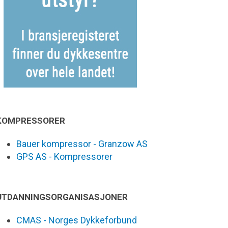
KOMPRESSORER
Bauer kompressor - Granzow AS
GPS AS - Kompressorer
UTDANNINGSORGANISASJONER
CMAS - Norges Dykkeforbund