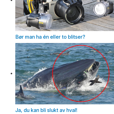
Bør man ha én eller to blitser?
Ja, du kan bli slukt av hval!