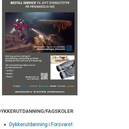
DYKKERUTDANNING/FAGSKOLER
Dykkerutdanning i Forsvaret