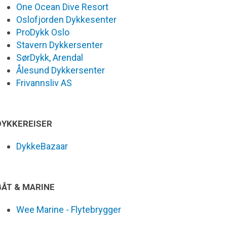
One Ocean Dive Resort
Oslofjorden Dykkesenter
ProDykk Oslo
Stavern Dykkersenter
SørDykk, Arendal
Ålesund Dykkersenter
Frivannsliv AS
DYKKEREISER
DykkeBazaar
BÅT & MARINE
Wee Marine - Flytebrygger