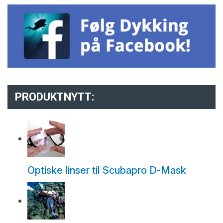
PRODUKTNYTT:
Optiske linser til Scubapro D-Mask