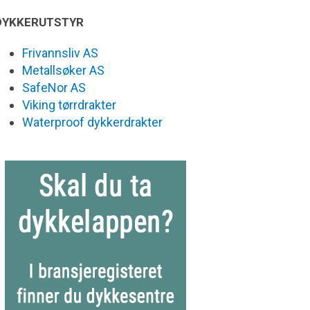
DYKKERUTSTYR
Frivannsliv AS
Metallsøker AS
SafeNor AS
Viking tørrdrakter
Waterproof dykkerdrakter