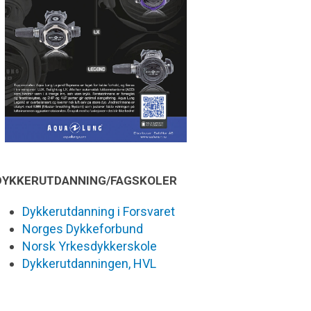
DYKKERUTDANNING/FAGSKOLER
Dykkerutdanning i Forsvaret
Norges Dykkeforbund
Norsk Yrkesdykkerskole
Dykkerutdanningen, HVL