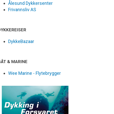
Ålesund Dykkersenter
Frivannsliv AS
DYKKEREISER
DykkeBazaar
BÅT & MARINE
Wee Marine - Flytebrygger