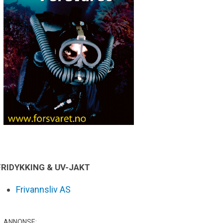
FRIDYKKING & UV-JAKT
Frivannsliv AS
ANNONSE: