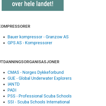
KOMPRESSORER
Bauer kompressor - Granzow AS
GPS AS - Kompressorer
UTDANNINGSORGANISASJONER
CMAS - Norges Dykkeforbund
GUE - Global Underwater Explorers
IANTD
PADI
PSS - Professional Scuba Schools
SSI - Scuba Schools International