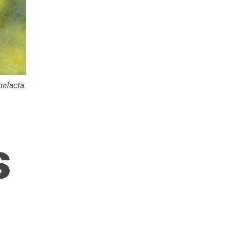
mefacta
.
s