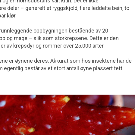
og en hornsubstans kalt kitin. Det er ikke
deler – generelt et ryggskjold, flere leddelte bein, to
r klør.
runnleggende oppbygningen bestående av 20
opp og mage – slik som storkrepsene. Dette er den
asser av krepsdyr og rommer over 25.000 arter.
ene er øynene deres: Akkurat som hos insektene har de
egentlig består av et stort antall øyne plassert tett