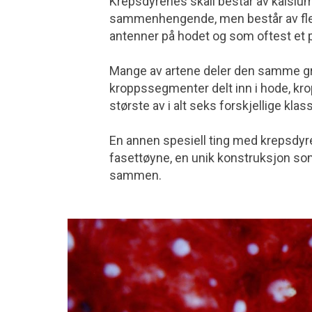
Krepsdyrenes skall består av kalsium 
sammenhengende, men består av flere 
antenner på hodet og som oftest et pa
Mange av artene deler den samme g
kroppssegmenter delt inn i hode, kr
største av i alt seks forskjellige kl
En annen spesiell ting med krepsdyr
fasettøyne, en unik konstruksjon som 
sammen.