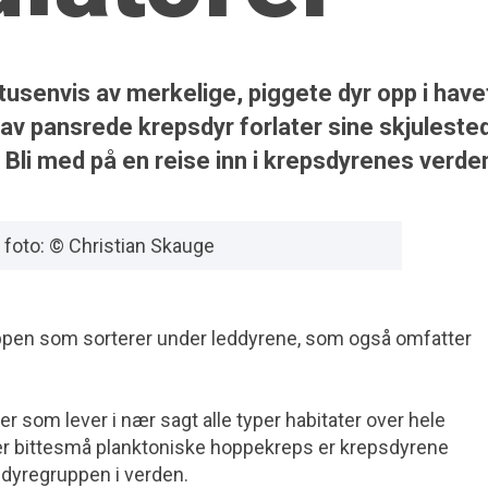
usenvis av merkelige, piggete dyr opp i have
 av pansrede krepsdyr forlater sine skjule­ste
. Bli med på en reise inn i krepsdyrenes verde
 foto: © Christian Skauge
ppen som sorterer under leddyrene, som også omfatter
r som lever i nær sagt alle typer habitater over hele
r bittesmå planktoniske hoppe­kreps er krepsdyrene
 dyregruppen i verden.