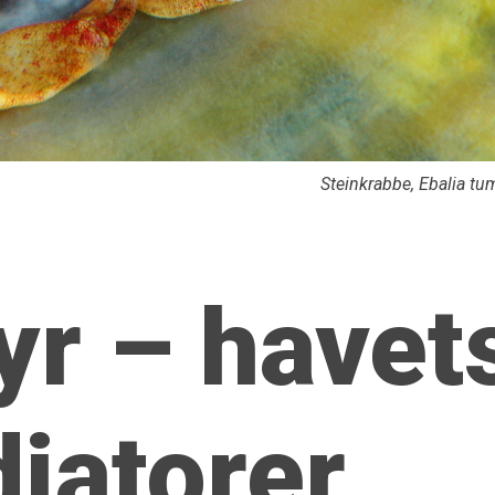
Steinkrabbe,
Ebalia tu
yr – havet
diatorer