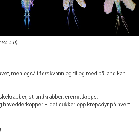
-SA 4.0)
avet, men også i ferskvann og til og med på land kan
kekrabber, strandkrabber, eremitt­kreps,
g havedderkopper – det dukker opp krepsdyr på hvert
e