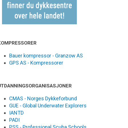
KOMPRESSORER
Bauer kompressor - Granzow AS
GPS AS - Kompressorer
UTDANNINGSORGANISASJONER
CMAS - Norges Dykkeforbund
GUE - Global Underwater Explorers
IANTD
PADI
PSS - Professional Scuba Schools