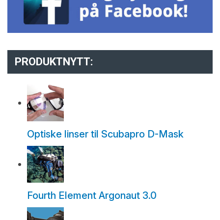
PRODUKTNYTT:
Optiske linser til Scubapro D-Mask
Fourth Element Argonaut 3.0