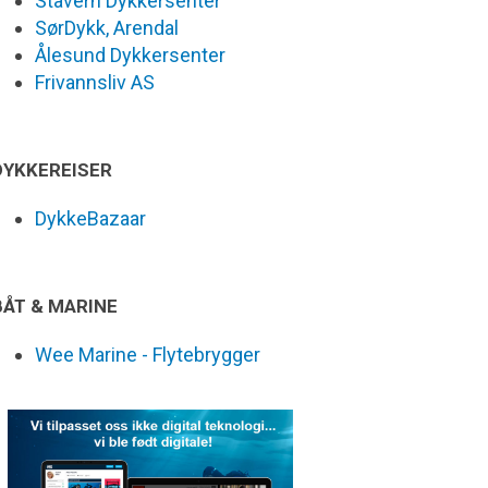
Stavern Dykkersenter
SørDykk, Arendal
Ålesund Dykkersenter
Frivannsliv AS
DYKKEREISER
DykkeBazaar
BÅT & MARINE
Wee Marine - Flytebrygger