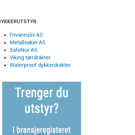
DYKKERUTSTYR
Frivannsliv AS
Metallsøker AS
SafeNor AS
Viking tørrdrakter
Waterproof dykkerdrakter