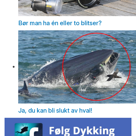
Bør man ha én eller to blitser?
Ja, du kan bli slukt av hval!